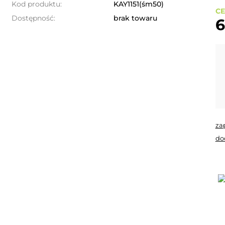
Kod produktu:
KAY1151(śm50)
CE
Dostępność:
brak towaru
6
za
do