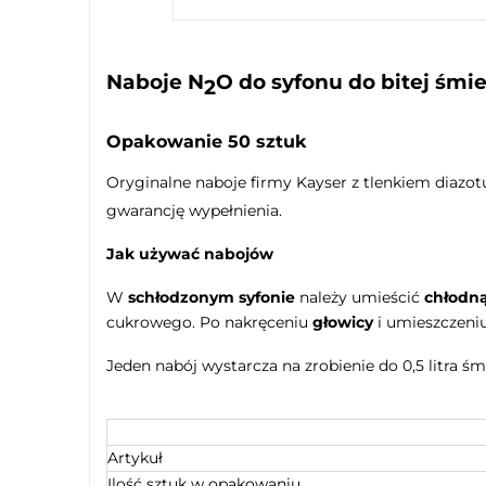
Naboje
N
O
do syfonu do bitej śmie
2
Opakowanie 50 sztuk
Oryginalne naboje firmy Kayser z tlenkiem diazot
gwarancję wypełnienia.
Jak używać nabojów
W
schłodzonym syfonie
należy umieścić
chłodn
cukrowego. Po nakręceniu
głowicy
i umieszczeni
Jeden nabój wystarcza na zrobienie do 0,5 litra śm
Artykuł
Ilość sztuk w opakowaniu