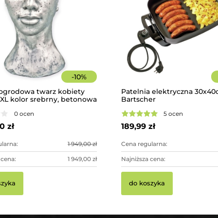
-
10
%
ogrodowa twarz kobiety
Patelnia elektryczna 30x4
XL kolor srebrny, betonowa
Bartscher
ująca dekoracja ogrodowa
0 ocen
5 ocen
0 zł
189,99 zł
larna:
1 949,00 zł
Cena regularna:
 cena:
1 949,00 zł
Najniższa cena:
szyka
do koszyka