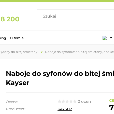
08 200
Blog
O firmie
Syfony do bitej śmietany
Naboje do syfonów do bitej śmietany, opako
Naboje do syfonów do bitej śm
Kayser
CE
0 ocen
Ocena:
7
Producent:
KAYSER