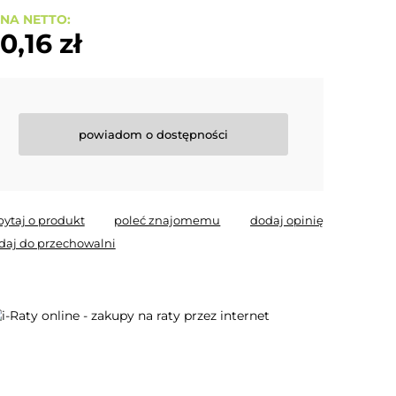
NA NETTO:
0,16 zł
powiadom o dostępności
pytaj o produkt
poleć znajomemu
dodaj opinię
daj do przechowalni