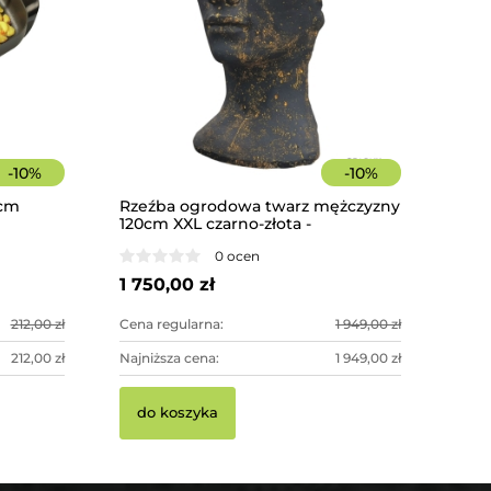
-
10
%
-
10
%
0cm
Rzeźba ogrodowa twarz mężczyzny
120cm XXL czarno-złota -
imponująca dekoracja ogrodowa
0 ocen
1 750,00 zł
212,00 zł
Cena regularna:
1 949,00 zł
212,00 zł
Najniższa cena:
1 949,00 zł
do koszyka