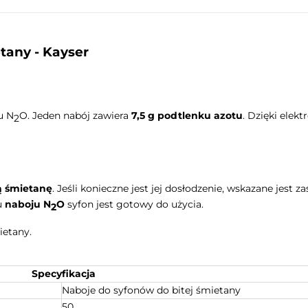
tany - Kayser
u N
O. Jeden nabój zawiera
7,5 g podtlenku azotu
. Dzięki ele
2
ą śmietanę
. Jeśli konieczne jest jej dosłodzenie, wskazane jest
u
naboju N
O
syfon jest gotowy do użycia.
2
ietany.
Specyfikacja
Naboje do syfonów do bitej śmietany
50