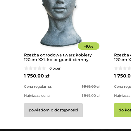
-
10
%
Rzeźba ogrodowa twarz kobiety
Rzeźba 
120cm XXL kolor granit ciemny,
120cm X
betonowa - imponująca dekoracja
- impon
0 ocen
ogrodowa
1 750,00 zł
1 750,0
Cena regularna:
1 949,00 zł
Cena regu
Najniższa cena:
1 949,00 zł
Najniższa
powiadom o dostępności
do ko