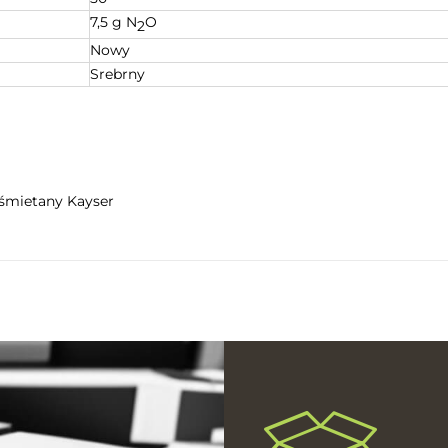
7,5 g N
O
2
Nowy
Srebrny
 śmietany Kayser