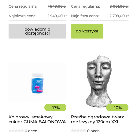
Cena regularna:
1 949,00 zł
Cena regularna:
3 001,00 zł
Najniższa cena:
1 949,00 zł
Najniższa cena:
2 799,00 zł
powiadom o
do koszyka
dostępności
-
17
%
-
10
%
Kolorowy, smakowy
Rzeźba ogrodowa twarz
cukier GUMA BALONOWA
mężczyzny 120cm XXL
słoik 400 g
srebrny kolor -
0 ocen
0 ocen
imponująca dekoracja
ogrodowa