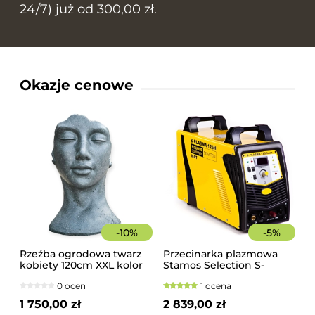
24/7) już od 300,00 zł.
Okazje cenowe
-
10
%
-
5
%
Rzeźba ogrodowa twarz
Przecinarka plazmowa
kobiety 120cm XXL kolor
Stamos Selection S-
granit ciemny, betonowa
PLASMA 125H
0 ocen
1 ocena
- imponująca dekoracja
ogrodowa
1 750,00 zł
2 839,00 zł