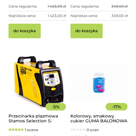
Cena regularna:
1 423,00 zł
Cena regularna:
349,00 zł
Najniższa cena:
1 423,00 zł
Najniższa cena:
349,00 zł
do koszyka
do koszyka
-
5
%
-
17
%
Przecinarka plazmowa
Kolorowy, smakowy
Stamos Selection S-
cukier GUMA BALONOWA
PLASMA 125H
słoik 400 g
1 ocena
0 ocen