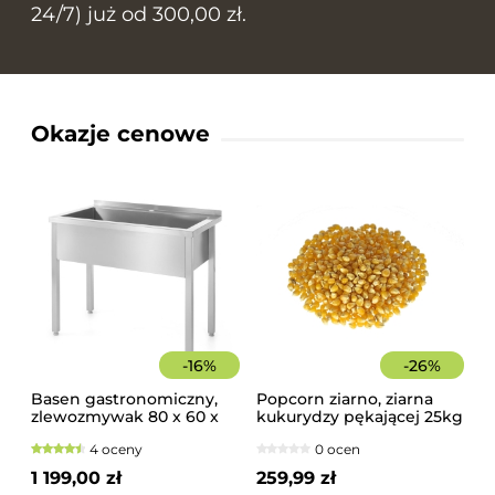
24/7) już od 300,00 zł.
Okazje cenowe
-
16
%
-
26
%
Basen gastronomiczny,
Popcorn ziarno, ziarna
zlewozmywak 80 x 60 x
kukurydzy pękającej 25kg
85 cm z rantem
worek
4 oceny
0 ocen
1 199,00 zł
259,99 zł