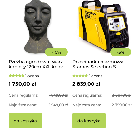
-
10
%
-
5
%
Rzeźba ogrodowa twarz
Przecinarka plazmowa
kobiety 120cm XXL kolor
Stamos Selection S-
czarny ze złotem,
PLASMA 125H
1 ocena
1 ocena
betonowa - imponująca
dekoracja ogrodowa
1 750,00 zł
2 839,00 zł
Cena regularna:
1 949,00 zł
Cena regularna:
3 001,00 zł
Najniższa cena:
1 949,00 zł
Najniższa cena:
2 799,00 zł
do koszyka
do koszyka