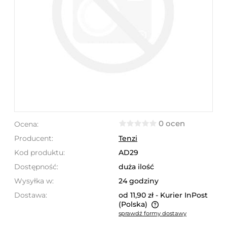
0 ocen
Ocena:
Producent:
Tenzi
Kod produktu:
AD29
Dostępność:
duża ilość
Wysyłka w:
24 godziny
Dostawa:
od 11,90 zł
- Kurier InPost
(Polska)
sprawdź formy dostawy
Cena nie zawiera ewentualnych kosztów płatności