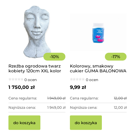
-
10
%
-
17
%
Rzeźba ogrodowa twarz
Kolorowy, smakowy
kobiety 120cm XXL kolor
cukier GUMA BALONOWA
biały, betonowa -
słoik 400 g
0 ocen
0 ocen
imponująca dekoracja
ogrodowa
1 750,00 zł
9,99 zł
Cena regularna:
1 949,00 zł
Cena regularna:
12,00 zł
Najniższa cena:
1 949,00 zł
Najniższa cena:
12,00 zł
do koszyka
do koszyka