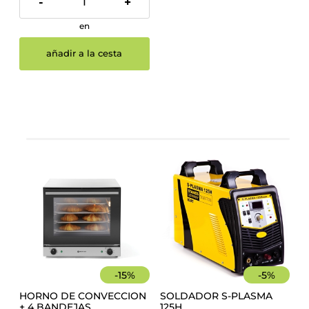
-
+
en
añadir a la cesta
-
15
%
-
5
%
HORNO DE CONVECCION
SOLDADOR S-PLASMA
+ 4 BANDEJAS
125H