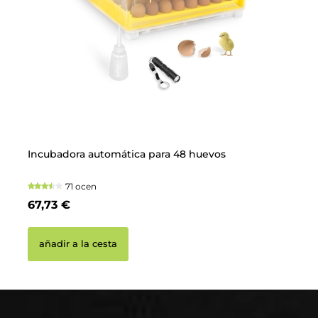
Incubadora automática para 48 huevos
Co
71 ocen
67,73 €
3
añadir a la cesta