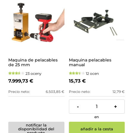
Maquina de pelacables
Maquina pelacables
de 25 mm
manual
23 oceny
12 ocen
7.999,73 €
15,73 €
Precio neto:
6.503,85 €
Precio neto:
12,79 €
-
+
en
notificar la
disponibilidad del
añadir a la cesta
producto.