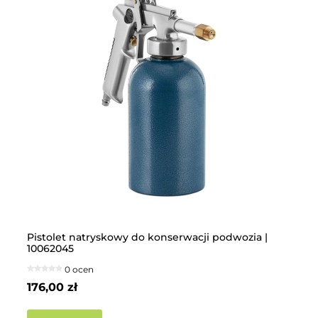
Pistolet natryskowy do konserwacji podwozia |
Sp
10062045
MI
0 ocen
176,00 zł
2 