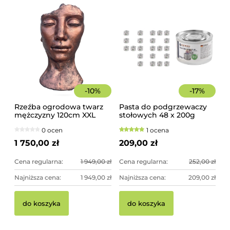
-
10
%
-
17
%
Rzeźba ogrodowa twarz
Pasta do podgrzewaczy
mężczyzny 120cm XXL
stołowych 48 x 200g
miedziany kolor -
Hendi
0 ocen
1 ocena
imponująca dekoracja
ogrodowa
1 750,00 zł
209,00 zł
Cena regularna:
1 949,00 zł
Cena regularna:
252,00 zł
Najniższa cena:
1 949,00 zł
Najniższa cena:
209,00 zł
do koszyka
do koszyka