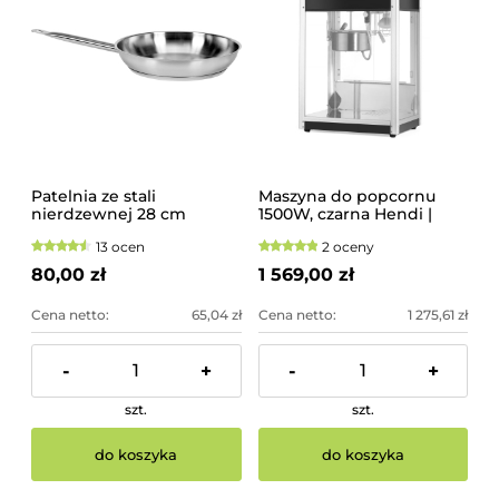
Patelnia ze stali
Maszyna do popcornu
nierdzewnej 28 cm
1500W, czarna Hendi |
282762
13 ocen
2 oceny
80,00 zł
1 569,00 zł
Cena netto:
65,04 zł
Cena netto:
1 275,61 zł
-
+
-
+
szt.
szt.
do koszyka
do koszyka