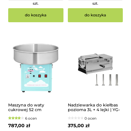
szt.
szt.
do koszyka
do koszyka
Maszyna do waty
Nadziewarka do kiełbas
cukrowej 52 cm
pozioma 3L + 4 lejki | YG-
03371
6 ocen
0 ocen
787,00 zł
375,00 zł