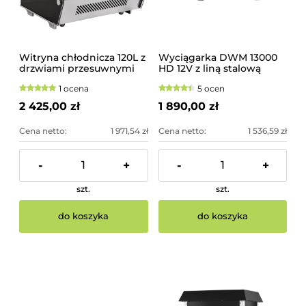
Witryna chłodnicza 120L z
Wyciągarka DWM 13000
drzwiami przesuwnymi
HD 12V z liną stalową
YATO
DRAGON WINCH
1 ocena
5 ocen
lawetowa, ATV 4x4
2 425,00 zł
1 890,00 zł
Cena netto:
1 971,54 zł
Cena netto:
1 536,59 zł
-
+
-
+
szt.
szt.
do koszyka
do koszyka