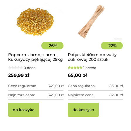
-
26
%
-
22
%
Popcorn ziarno, ziarna
Patyczki 40cm do waty
kukurydzy pękającej 25kg
cukrowej 200 sztuk
worek
szorstkie, świerkowe
0 ocen
1 ocena
259,99 zł
65,00 zł
Cena regularna:
349,00 zł
Cena regularna:
83,00 zł
Najniższa cena:
349,00 zł
Najniższa cena:
82,00 zł
do koszyka
do koszyka