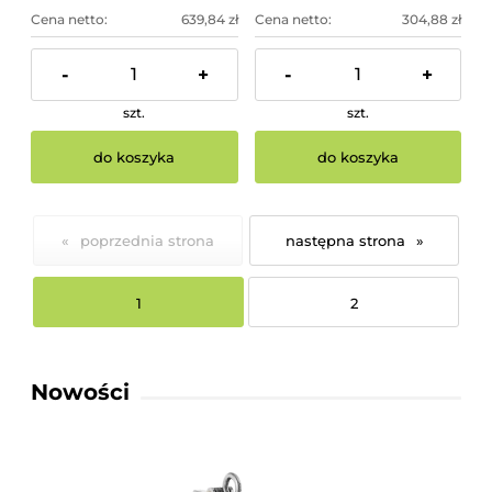
Cena netto:
639,84 zł
Cena netto:
304,88 zł
-
+
-
+
szt.
szt.
do koszyka
do koszyka
«
»
1
2
Nowości