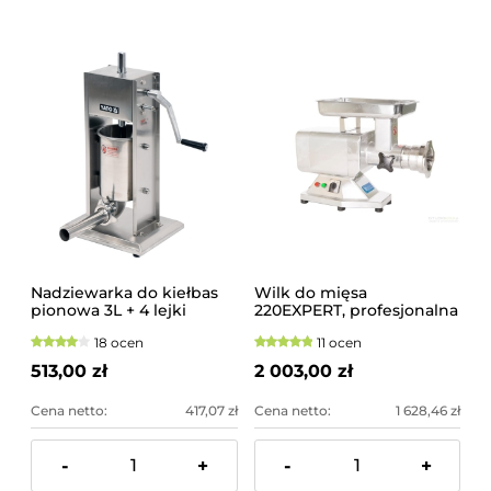
Nadziewarka do kiełbas
Wilk do mięsa
pionowa 3L + 4 lejki
220EXPERT, profesjonalna
maszynka do mielenia
18 ocen
11 ocen
mięsa
513,00 zł
2 003,00 zł
Cena netto:
417,07 zł
Cena netto:
1 628,46 zł
-
+
-
+