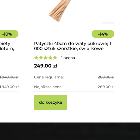
-
10
%
-
14
%
biety
Patyczki 40cm do waty cukrowej 1
złotem,
000 sztuk szorstkie, świerkowe
Pistolet 
oracja
podwozia 
1 ocena
249,00 zł
176,00 zł
1 949,00 zł
Cena regularna:
289,00 zł
1 949,00 zł
Najniższa cena:
289,00 zł
do kosz
do koszyka