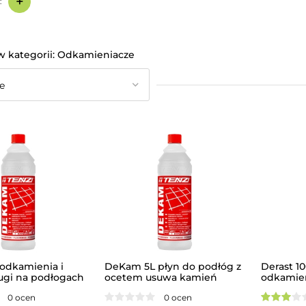
+
:
Odkamieniacze
odkamienia i
DeKam 5L płyn do podłóg z
Derast 10
gi na podłogach
ocetem usuwa kamień
odkamie
TENZI
0 ocen
0 ocen