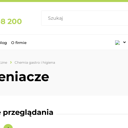
08 200
Blog
O firmie
czne
Chemia gastro i higiena
eniacze
 przeglądania