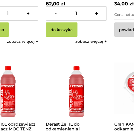
82,00 zł
34,00 zł
+
-
+
21,14 zł
Cena netto:
66,67 zł
Cena netto
ka
do koszyka
powiad
zobacz więcej
zobacz więcej
 10L odrdzewiacz
Derast Żel 1L do
Gran KAM
acz MOC TENZI
odkamieniania i
odkamien
odrdzewiania TENZI
TENZI