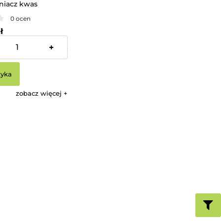
niacz kwas
y TENZI
0 ocen
ł
+
:
153,66 zł
zyka
zobacz więcej