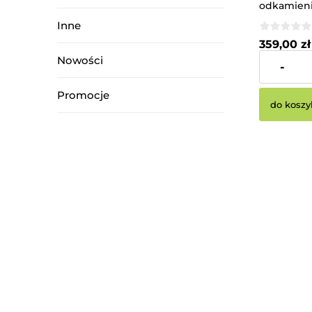
odkamieni
fosforowy
Inne
359,00 zł
Nowości
-
Cena netto:
Promocje
do koszy