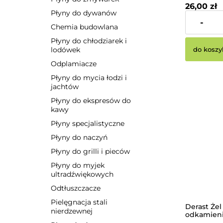
26,00 zł
Płyny do dywanów
-
Cena netto:
Chemia budowlana
Płyny do chłodziarek i
do koszy
lodówek
Odplamiacze
Płyny do mycia łodzi i
jachtów
Płyny do ekspresów do
kawy
Płyny specjalistyczne
Płyny do naczyń
Płyny do grilli i pieców
Płyny do myjek
ultradźwiękowych
Odtłuszczacze
Pielęgnacja stali
Derast Żel
nierdzewnej
odkamieni