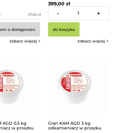
399,00 zł
-
+
:
27,64 zł
Cena netto:
324,39 zł
om o dostępności
do koszyka
zobacz więcej
zobacz więcej
 AGD 0.5 kg
Gran KAM AGD 3 kg
iacz w proszku
odkamieniacz w proszku
TENZI