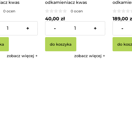
acz kwas
odkamieniacz kwas
odkamie
 TENZI
fosforowy TENZI
fosforow
0 ocen
0 ocen
40,00 zł
189,00 z
+
-
+
-
291,87 zł
Cena netto:
32,52 zł
Cena netto
ka
do koszyka
do kos
zobacz więcej
zobacz więcej