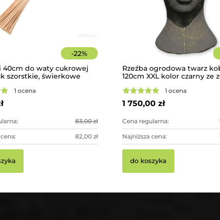
-
22
%
i 40cm do waty cukrowej
Rzeźba ogrodowa twarz ko
uk szorstkie, świerkowe
120cm XXL kolor czarny ze 
betonowa - imponująca dek
1 ocena
1 ocena
ogrodowa
ł
1 750,00 zł
larna:
83,00 zł
Cena regularna:
 cena:
82,00 zł
Najniższa cena:
szyka
do koszyka