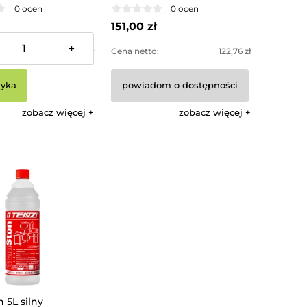
0 ocen
0 ocen
151,00 zł
+
:
26,83 zł
Cena netto:
122,76 zł
zyka
powiadom o dostępności
zobacz więcej
zobacz więcej
 5L silny