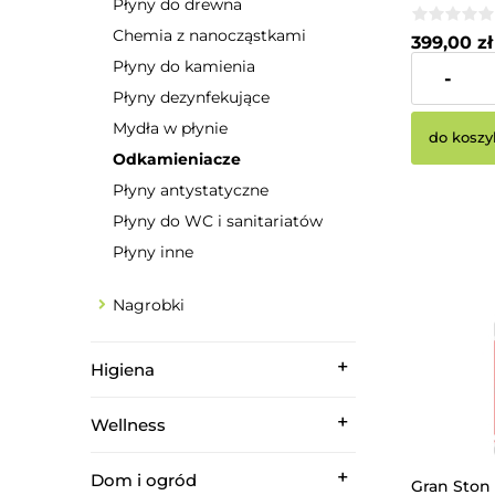
Płyny do drewna
Chemia z nanocząstkami
399,00 zł
Płyny do kamienia
-
Cena netto:
Płyny dezynfekujące
Mydła w płynie
do koszy
Odkamieniacze
Płyny antystatyczne
Płyny do WC i sanitariatów
Płyny inne
Nagrobki
Higiena
Wellness
Dom i ogród
Gran Ston 