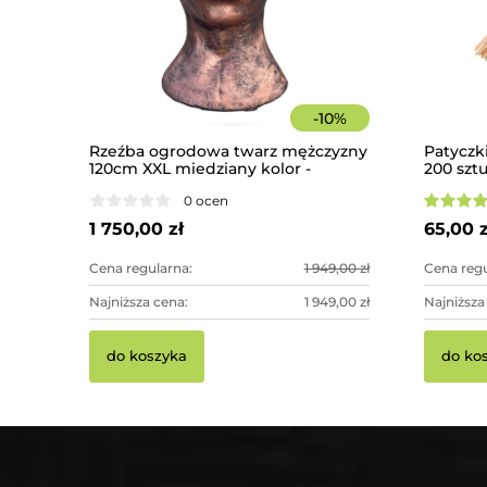
-
10
%
Rzeźba ogrodowa twarz mężczyzny
Patyczk
120cm XXL miedziany kolor -
200 szt
imponująca dekoracja ogrodowa
0 ocen
1 750,00 zł
65,00 z
Cena regularna:
1 949,00 zł
Cena regu
Najniższa cena:
1 949,00 zł
Najniższa
do koszyka
do ko