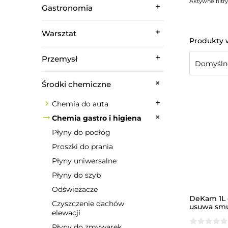
Aktywne filtry
Gastronomia
Warsztat
Przemysł
Środki chemiczne
Chemia do auta
Chemia gastro i higiena
Płyny do podłóg
Proszki do prania
Płyny uniwersalne
Płyny do szyb
Odświeżacze
DeKam 1L 
Czyszczenie dachów
usuwa smu
elewacji
Płyny do zmywarek