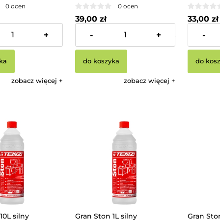
0 ocen
0 ocen
39,00 zł
33,00 zł
+
-
+
-
324,39 zł
Cena netto:
31,71 zł
Cena netto
ka
do koszyka
do kos
zobacz więcej
zobacz więcej
10L silny
Gran Ston 1L silny
Gran Ston