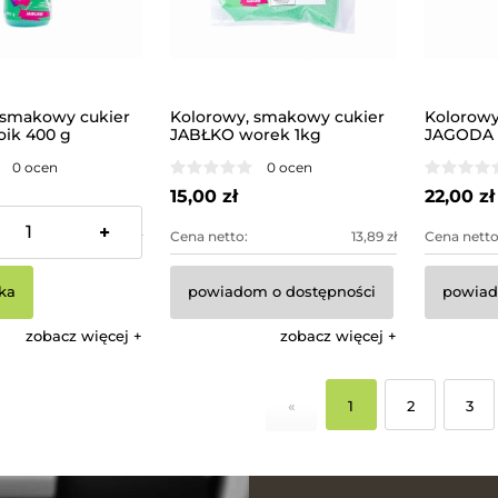
 smakowy cukier
Kolorowy, smakowy cukier
Kolorowy
oik 400 g
JABŁKO worek 1kg
JAGODA s
0 ocen
0 ocen
15,00 zł
22,00 zł
+
11,11 zł
Cena netto:
13,89 zł
Cena netto
ka
powiadom o dostępności
powiad
zobacz więcej
zobacz więcej
«
1
2
3