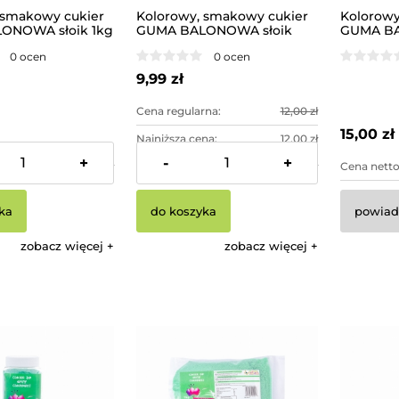
 smakowy cukier
Kolorowy, smakowy cukier
Kolorowy
ONOWA słoik 1kg
GUMA BALONOWA słoik
GUMA B
400 g
1kg
0 ocen
0 ocen
9,99 zł
Cena regularna:
12,00 zł
15,00 zł
Najniższa cena:
12,00 zł
+
-
+
20,37 zł
Cena netto:
9,25 zł
Cena netto
ka
do koszyka
powiad
zobacz więcej
zobacz więcej