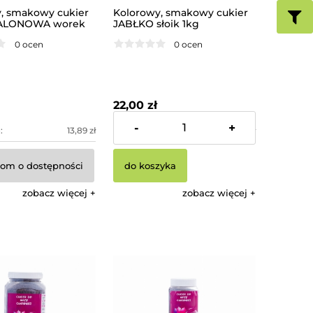
, smakowy cukier
Kolorowy, smakowy cukier
ALONOWA worek
JABŁKO słoik 1kg
0 ocen
0 ocen
22,00 zł
-
+
:
13,89 zł
Cena netto:
20,37 zł
om o dostępności
do koszyka
zobacz więcej
zobacz więcej