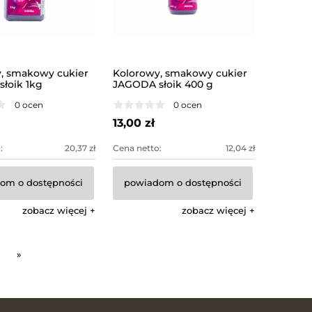
, smakowy cukier
Kolorowy, smakowy cukier
łoik 1kg
JAGODA słoik 400 g
0 ocen
0 ocen
13,00 zł
:
20,37 zł
Cena netto:
12,04 zł
om o dostępności
powiadom o dostępności
zobacz więcej
zobacz więcej
»