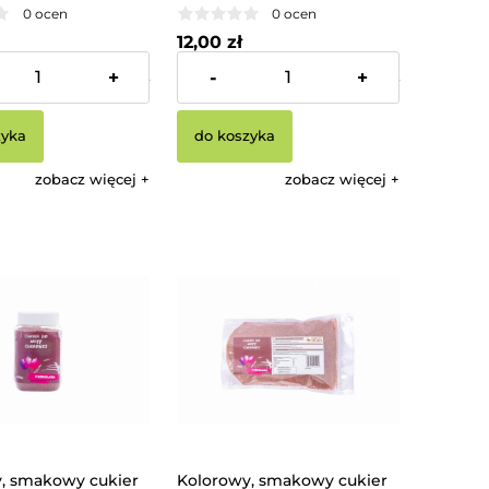
0 ocen
0 ocen
12,00 zł
+
-
+
:
20,37 zł
Cena netto:
11,11 zł
zyka
do koszyka
zobacz więcej
zobacz więcej
, smakowy cukier
Kolorowy, smakowy cukier