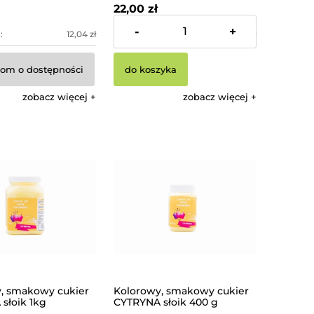
22,00 zł
-
+
:
12,04 zł
Cena netto:
20,37 zł
om o dostępności
do koszyka
zobacz więcej
zobacz więcej
, smakowy cukier
Kolorowy, smakowy cukier
słoik 1kg
CYTRYNA słoik 400 g