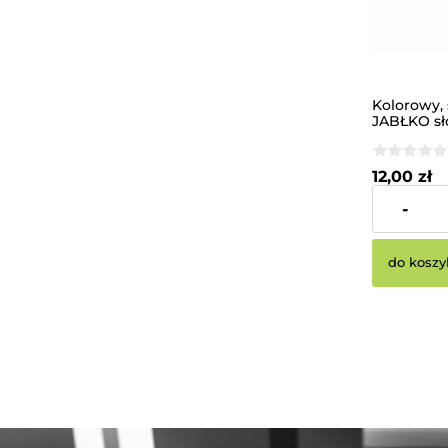
Kolorowy,
JABŁKO sł
12,00 zł
-
Cena netto:
do koszy