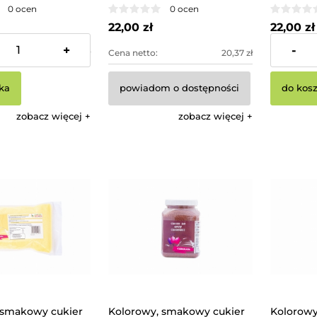
0 ocen
0 ocen
22,00 zł
22,00 zł
+
-
11,11 zł
Cena netto:
20,37 zł
Cena netto
ka
powiadom o dostępności
do kos
zobacz więcej
zobacz więcej
 smakowy cukier
Kolorowy, smakowy cukier
Kolorowy