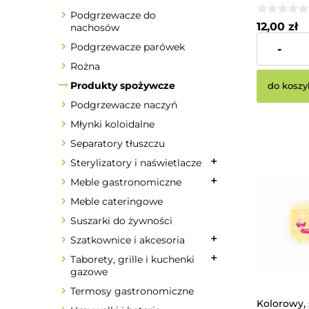
Podgrzewacze do
12,00 zł
nachosów
Podgrzewacze parówek
-
Cena netto:
Rożna
Produkty spożywcze
do koszy
Podgrzewacze naczyń
Młynki koloidalne
Separatory tłuszczu
Sterylizatory i naświetlacze
Meble gastronomiczne
Meble cateringowe
Suszarki do żywności
Szatkownice i akcesoria
Taborety, grille i kuchenki
gazowe
Termosy gastronomiczne
Kolorowy,