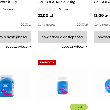
worek 1kg
CZEKOLADA słoik 1kg
CZEKOLAD
0 ocen
0 ocen
22,00 zł
13,00 zł
20,37 zł
Cena netto:
20,37 zł
Cena netto
m o dostępności
powiadom o dostępności
powiad
zobacz więcej
zobacz więcej
PROMOCJA
-
17
%