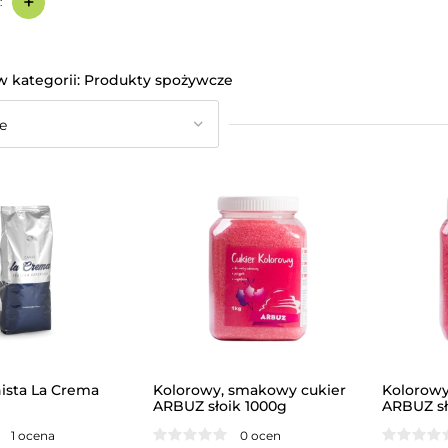
+
:
Produkty spożywcze
nista La Crema
Kolorowy, smakowy cukier
Kolorowy
ARBUZ słoik 1000g
ARBUZ sł
1 ocena
0 ocen