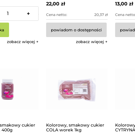
22,00 zł
13,00 zł
+
59,35 zł
Cena netto:
20,37 zł
Cena netto
ka
powiadom o dostępności
powiad
zobacz więcej
zobacz więcej
 smakowy cukier
Kolorowy, smakowy cukier
Kolorowy
k 400g
COLA worek 1kg
CYTRYNA 