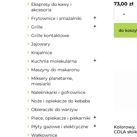
73,00 zł
Ekspresy do kawy i
akcesoria
-
Cena netto:
Frytownice i smażalniki
Grille
do koszy
Grille kontaktowe
Jajowary
Krajalnice
Kuchnia molekularna
Maszyny do makaronu
Miksery planetarne,
miesiarki
Naleśnikarki i gofrownice
Noże i opiekacze do kebaba
Obieraczki do warzyw
Piece, opiekacze i piekarniki
Płyty gazowe i elektryczne
Kolorowy,
COLA słoi
Wałkownice