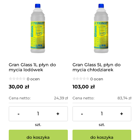
Gran Glass 1L płyn do
Gran Glass 5L płyn do
mycia lodówek
mycia chłodziarek
chłodziarek -20st TENZI
lodówek do -20st TENZI
0 ocen
0 ocen
30,00 zł
103,00 zł
Cena netto:
24,39 zł
Cena netto:
83,74 zł
-
+
-
+
szt.
szt.
do koszyka
do koszyka