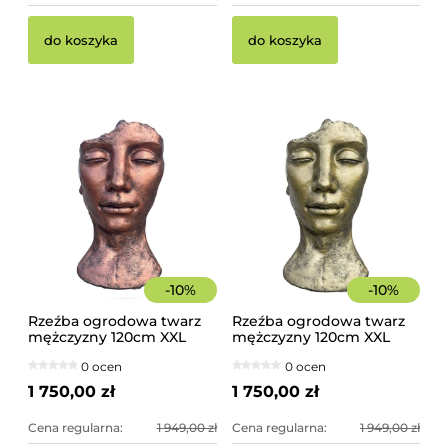
Pi
Pa
do koszyka
do koszyka
10
sz
17
44
-
10
%
-
10
%
Rzeźba ogrodowa twarz
Rzeźba ogrodowa twarz
mężczyzny 120cm XXL
mężczyzny 120cm XXL
miedziany kolor -
złoty kolor - imponująca
0 ocen
0 ocen
imponująca dekoracja
dekoracja ogrodowa
ogrodowa
1 750,00 zł
1 750,00 zł
Cena regularna:
1 949,00 zł
Cena regularna:
1 949,00 zł