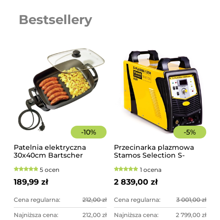
Bestsellery
-
10
%
-
5
%
Patelnia elektryczna
Przecinarka plazmowa
30x40cm Bartscher
Stamos Selection S-
PLASMA 125H
5 ocen
1 ocena
189,99 zł
2 839,00 zł
Cena regularna:
212,00 zł
Cena regularna:
3 001,00 zł
Najniższa cena:
212,00 zł
Najniższa cena:
2 799,00 zł