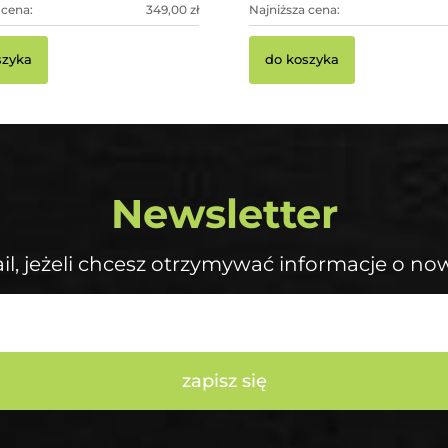
 cena:
349,00 zł
Najniższa cena:
szyka
do koszyka
Newsletter
il, jeżeli chcesz otrzymywać informacje o no
zapisz się