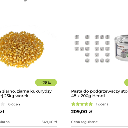
-
26
%
 ziarno, ziarna kukurydzy
Pasta do podgrzewaczy st
ej 25kg worek
48 x 200g Hendi
0 ocen
1 ocena
zł
209,00 zł
larna:
349,00 zł
Cena regularna: