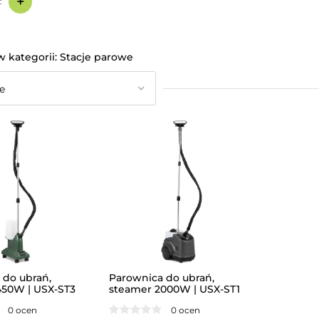
+
:
Stacje parowe
 do ubrań,
Parownica do ubrań,
450W | USX-ST3
steamer 2000W | USX-ST1
0 ocen
0 ocen