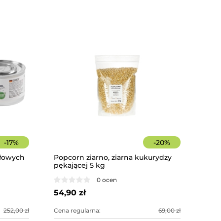
-
17
%
-
20
%
ołowych
Popcorn ziarno, ziarna kukurydzy
pękającej 5 kg
Pistolet 
podwozia 
0 ocen
54,90 zł
176,00 zł
252,00 zł
Cena regularna:
69,00 zł