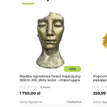
-
10
%
Rzeźba ogrodowa twarz mężczyzny
Popcorn
120cm XXL złoty kolor - imponująca
pękając
dekoracja ogrodowa
0 ocen
1 750,00 zł
259,99 
Cena regularna:
1 949,00 zł
Cena regu