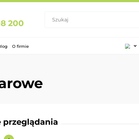
08 200
Blog
O firmie
parowe
 przeglądania