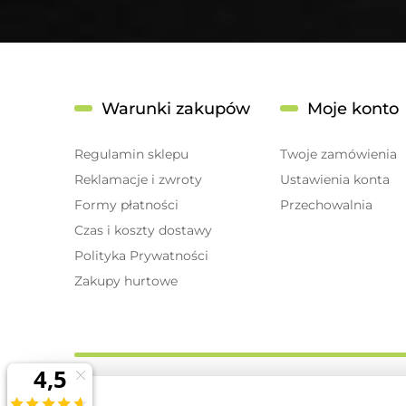
Warunki zakupów
Moje konto
Regulamin sklepu
Twoje zamówienia
Reklamacje i zwroty
Ustawienia konta
Formy płatności
Przechowalnia
Czas i koszty dostawy
Polityka Prywatności
Zakupy hurtowe
© 2026 magnum-pro.pl. Wszelkie prawa zastrzeżone