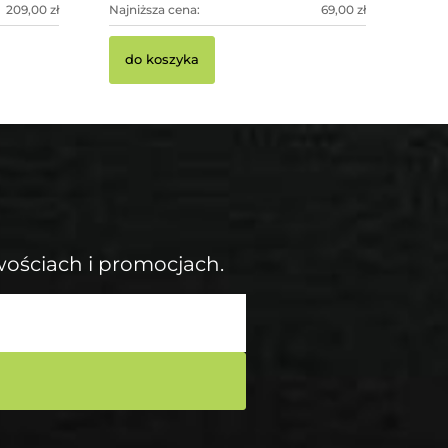
209,00 zł
Najniższa cena:
69,00 zł
do kosz
do koszyka
wościach i promocjach.