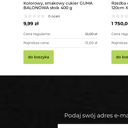
Kolorowy, smakowy cukier GUMA
Rzeźba 
BALONOWA słoik 400 g
120cm X
imponuj
0 ocen
9,99 zł
1 750,0
Cena regularna:
12,00 zł
Cena regu
Najniższa cena:
12,00 zł
Najniższa
do koszyka
do ko
Podaj swój adres e-ma