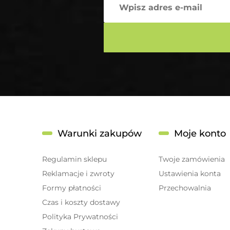
Warunki zakupów
Moje konto
Regulamin sklepu
Twoje zamówienia
Reklamacje i zwroty
Ustawienia konta
Formy płatności
Przechowalnia
Czas i koszty dostawy
Polityka Prywatności