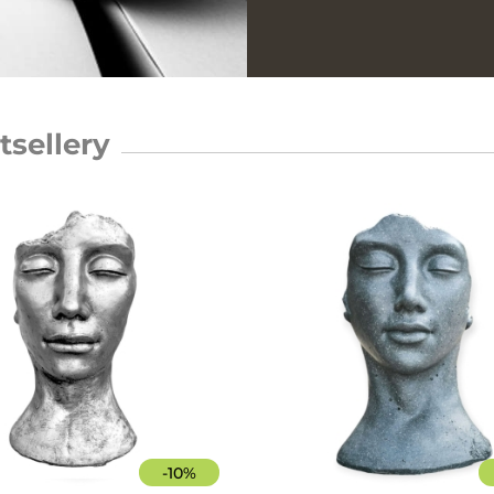
tsellery
-
10
%