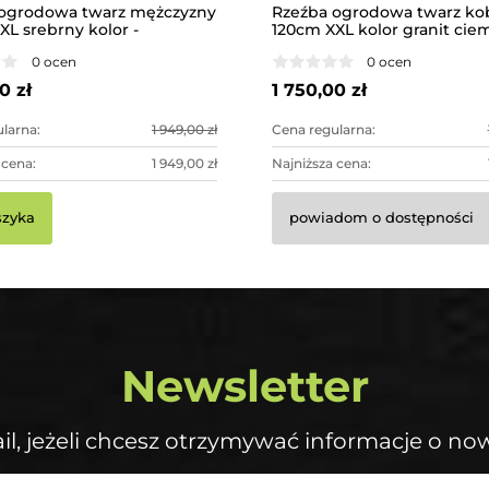
ogrodowa twarz mężczyzny
Rzeźba ogrodowa twarz ko
XL srebrny kolor -
120cm XXL kolor granit cie
ąca dekoracja ogrodowa
betonowa - imponująca dek
0 ocen
0 ocen
ogrodowa
0 zł
1 750,00 zł
larna:
1 949,00 zł
Cena regularna:
 cena:
1 949,00 zł
Najniższa cena:
szyka
powiadom o dostępności
Newsletter
il, jeżeli chcesz otrzymywać informacje o no