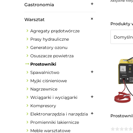
Aktywne filtry
Gastronomia
Warsztat
Agregaty prądotwórcze
Prasy hydrauliczne
Generatory ozonu
Osuszacze powietrza
Prostowniki
Spawalnictwo
Myjki ciśnieniowe
Nagrzewnice
Wciągarki i wyciągarki
Kompresory
Elektronarzędzia i narzędzia
Prostownik
Promienniki lakiernicze
Meble warsztatowe