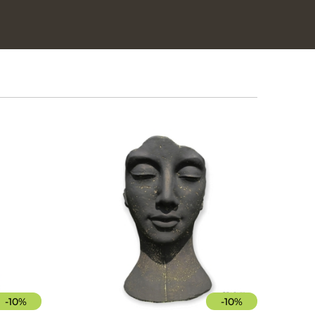
-
10
%
-
10
%