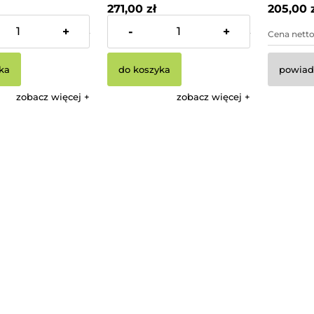
271,00 zł
205,00 
+
-
+
149,59 zł
Cena netto:
220,33 zł
Cena netto
ka
do koszyka
powiad
zobacz więcej
zobacz więcej