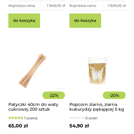
Najniższa cena:
1 949,00 zł
Najniższa cena:
1 949,00 zł
Pi
Pa
do koszyka
do koszyka
10
sz
17
44
-
22
%
-
20
%
Patyczki 40cm do waty
Popcorn ziarno, ziarna
cukrowej 200 sztuk
kukurydzy pękającej 5 kg
szorstkie, świerkowe
1 ocena
0 ocen
65,00 zł
54,90 zł