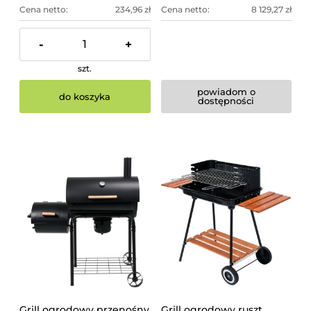
Cena netto:
234,96 zł
Cena netto:
8 129,27 zł
-
+
szt.
powiadom o
do koszyka
dostępności
Grill ogrodowy przenośny
Grill ogrodowy ruszt