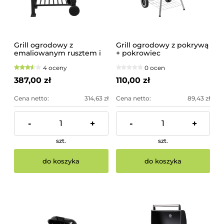
Grill ogrodowy z
Grill ogrodowy z pokrywą
emaliowanym rusztem i
+ pokrowiec
pokrywą | 99910
4 oceny
0 ocen
387,00 zł
110,00 zł
Cena netto:
314,63 zł
Cena netto:
89,43 zł
-
+
-
+
szt.
szt.
do koszyka
do koszyka