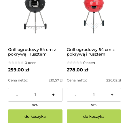
Grill ogrodowy 54 cm z
Grill ogrodowy 54 cm z
pokrywą i rusztem
pokrywą i rusztem
węglowym | YG-20300
węglowym, czerwony |
0 ocen
0 ocen
YG-20304
259,00 zł
278,00 zł
Cena netto:
210,57 zł
Cena netto:
226,02 zł
-
+
-
+
szt.
szt.
do koszyka
do koszyka