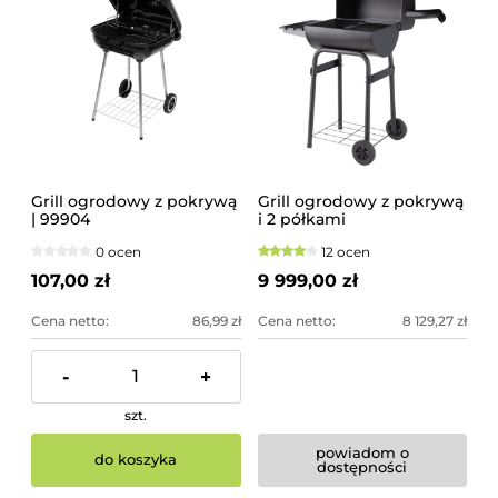
Grill ogrodowy z pokrywą
Grill ogrodowy z pokrywą
| 99904
i 2 półkami
0 ocen
12 ocen
107,00 zł
9 999,00 zł
Cena netto:
86,99 zł
Cena netto:
8 129,27 zł
-
+
szt.
powiadom o
do koszyka
dostępności