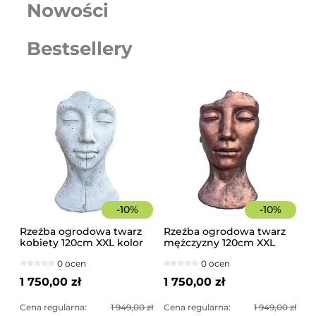
Nowości
Bestsellery
-
10
%
-
10
%
Rzeźba ogrodowa twarz
Rzeźba ogrodowa twarz
kobiety 120cm XXL kolor
mężczyzny 120cm XXL
biały, betonowa -
miedziany kolor -
0 ocen
0 ocen
imponująca dekoracja
imponująca dekoracja
ogrodowa
ogrodowa
1 750,00 zł
1 750,00 zł
Cena regularna:
1 949,00 zł
Cena regularna:
1 949,00 zł