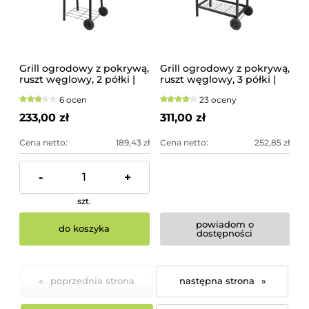
Grill ogrodowy z pokrywą,
Grill ogrodowy z pokrywą,
ruszt węglowy, 2 półki |
ruszt węglowy, 3 półki |
99902
99900
6 ocen
23 oceny
233,00 zł
311,00 zł
Cena netto:
189,43 zł
Cena netto:
252,85 zł
-
+
szt.
powiadom o
do koszyka
dostępności
«
»