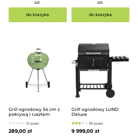
szt.
szt.
do koszyka
do koszyka
Grill ogrodowy 54 cm z
Grill ogrodowy LUND
pokrywą i rusztem
Deluxe
węglowym, zielony | YG-
0 ocen
10 ocen
20303
289,00 zł
9 999,00 zł