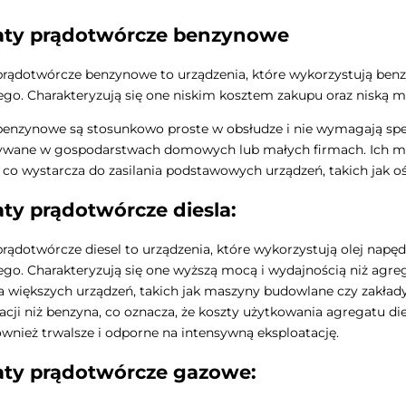
aty prądotwórcze benzynowe
rądotwórcze benzynowe to urządzenia, które wykorzystują benzy
ego. Charakteryzują się one niskim kosztem zakupu oraz niską ma
enzynowe są stosunkowo proste w obsłudze i nie wymagają specj
ywane w gospodarstwach domowych lub małych firmach. Ich moc
 co wystarcza do zasilania podstawowych urządzeń, takich jak oś
ty prądotwórcze diesla:
rądotwórcze diesel to urządzenia, które wykorzystują olej napęd
ego. Charakteryzują się one wyższą mocą i wydajnością niż agr
ia większych urządzeń, takich jak maszyny budowlane czy zakłady 
acji niż benzyna, co oznacza, że koszty użytkowania agregatu di
również trwalsze i odporne na intensywną eksploatację.
ty prądotwórcze gazowe: