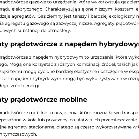
rądotwórcze gazowe to urządzenia, które wykorzystują gaz ziem
prądu elektrycznego. Charakteryzują się one niższymi kosztami
odzaje agregatów. Gaz ziemny jest tańszy i bardziej ekologiczny n
a agregatu gazowego są zazwyczaj niższe. Agregaty prądotwórcz
dliwych substancji do atmosfery.
aty prądotwórcze z napędem hybrydow
rądotwórcze z napędem hybrydowym to urządzenia, które wykorzy
ego. Mogą one korzystać z różnych kombinacji źródeł, takich jak 
Dzięki temu mogą być one bardziej elastyczne i oszczędne w eksp
cze z napędem hybrydowym mogą być wykorzystywane w różnyc
łego źródła energii.
ty prądotwórcze mobilne
rądotwórcze mobilne to urządzenia, które można łatwo transp
posażone w koła lub przyczepy, co ułatwia ich przemieszczanie. 
yjne agregaty stacjonarne, dlatego są często wykorzystywane w
ch tymczasowych.