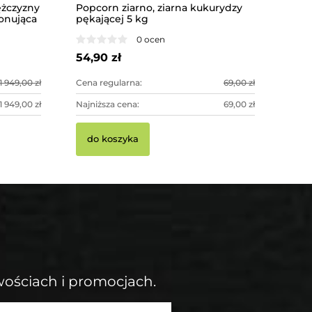
żczyzny
Popcorn ziarno, ziarna kukurydzy
ponująca
pękającej 5 kg
Pistolet 
podwozia 
0 ocen
54,90 zł
176,00 zł
1 949,00 zł
Cena regularna:
69,00 zł
1 949,00 zł
Najniższa cena:
69,00 zł
do kosz
do koszyka
wościach i promocjach.