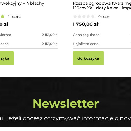
nwekcyjny + 4 blachy
Rzeźba ogrodowa twarz mę
120cm XXL złoty kolor - im
dekoracja ogrodowa
1 ocena
0 ocen
0 zł
1 750,00 zł
larna:
2 112,00 zł
Cena regularna:
 cena:
2 112,00 zł
Najniższa cena:
szyka
do koszyka
Newsletter
il, jeżeli chcesz otrzymywać informacje o no