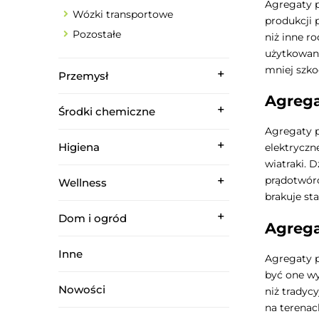
Agregaty p
Wózki transportowe
produkcji 
Pozostałe
niż inne r
użytkowani
mniej szko
Przemysł
Agreg
Środki chemiczne
Agregaty p
Higiena
elektryczn
wiatraki. 
prądotwór
Wellness
brakuje sta
Dom i ogród
Agrega
Inne
Agregaty p
być one wy
Nowości
niż tradyc
na terena