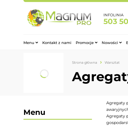
INFOLINIA
503 5
Menu
Kontakt z nami
Promocje
Nowości
Strona główna
Warsztat
Agregat
Agregaty p
awaryjnych,
Menu
Agregaty p
gospodar