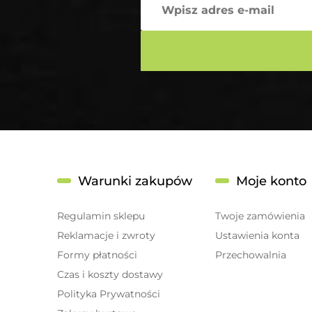
Warunki zakupów
Moje konto
Regulamin sklepu
Twoje zamówienia
Reklamacje i zwroty
Ustawienia konta
Formy płatności
Przechowalnia
Czas i koszty dostawy
Polityka Prywatności