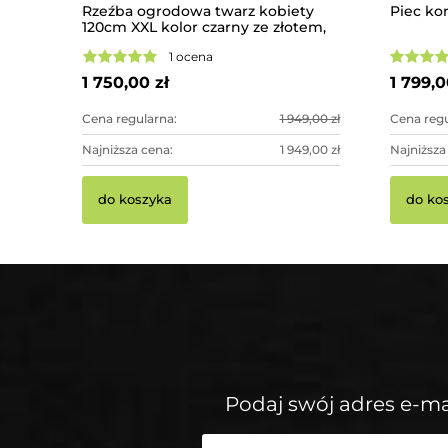
Rzeźba ogrodowa twarz kobiety
Piec ko
120cm XXL kolor czarny ze złotem,
betonowa - imponująca dekoracja
1 ocena
ogrodowa
1 750,00 zł
1 799,0
Cena regularna:
1 949,00 zł
Cena regu
Najniższa cena:
1 949,00 zł
Najniższa
do koszyka
do ko
Podaj swój adres e-ma