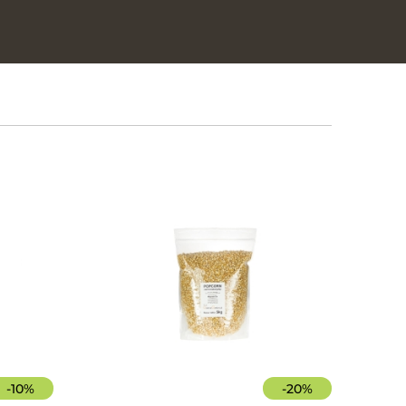
-
10
%
-
20
%