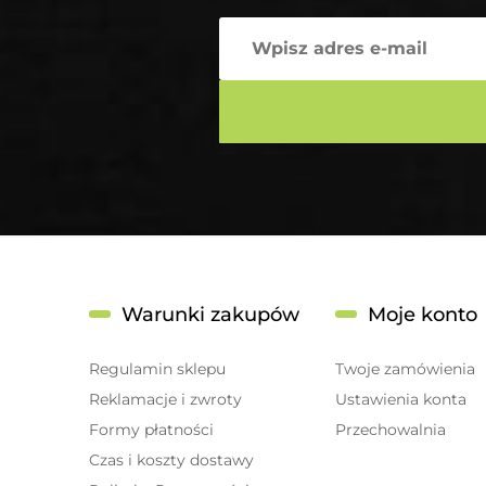
Warunki zakupów
Moje konto
Regulamin sklepu
Twoje zamówienia
Reklamacje i zwroty
Ustawienia konta
Formy płatności
Przechowalnia
Czas i koszty dostawy