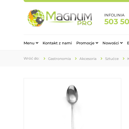
INFOLINIA
503 5
Menu
Kontakt z nami
Promocje
Nowości
Gastronomia
Akcesoria
Sztućce
K