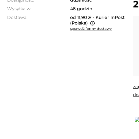
Dostępność:
duża ilość
2
Wysyłka w:
48 godzin
Dostawa:
od 11,90 zł
- Kurier InPost
(Polska)
sprawdź formy dostawy
Cena nie zawiera ewentualnych
kosztów płatności
za
do