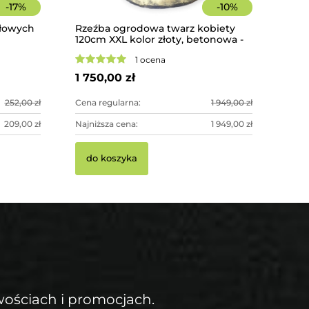
-
17
%
-
10
%
ołowych
Rzeźba ogrodowa twarz kobiety
120cm XXL kolor złoty, betonowa -
imponująca dekoracja ogrodowa
1 ocena
1 750,00 zł
252,00 zł
Cena regularna:
1 949,00 zł
209,00 zł
Najniższa cena:
1 949,00 zł
do koszyka
wościach i promocjach.