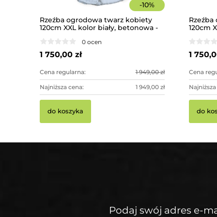
-
10
%
Rzeźba ogrodowa twarz kobiety
Rzeźba 
120cm XXL kolor biały, betonowa -
120cm X
imponująca dekoracja ogrodowa
- impon
0 ocen
1 750,00 zł
1 750,0
Cena regularna:
1 949,00 zł
Cena regu
Najniższa cena:
1 949,00 zł
Najniższa
do koszyka
do ko
Podaj swój adres e-ma