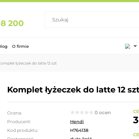
08 200
Blog
O firmie
omplet łyżeczek do latte 12 szt
Komplet łyżeczek do latte 12 sz
CE
0 ocen
Ocena:
3
Producent:
Hendi
Kod produktu:
H764138
CE