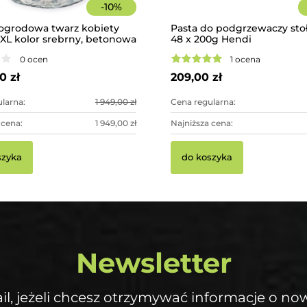
-
10
%
ogrodowa twarz kobiety
Pasta do podgrzewaczy st
XL kolor srebrny, betonowa
48 x 200g Hendi
ująca dekoracja ogrodowa
0 ocen
1 ocena
0 zł
209,00 zł
larna:
1 949,00 zł
Cena regularna:
 cena:
1 949,00 zł
Najniższa cena:
szyka
do koszyka
Newsletter
il, jeżeli chcesz otrzymywać informacje o no