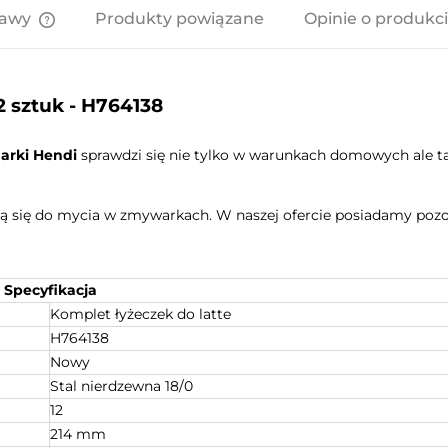
tawy
Produkty powiązane
Opinie o produkci
Cena nie zawiera ewentualnych
kosztów płatności
2 sztuk - H764138
marki Hendi
sprawdzi się nie tylko w warunkach domowych ale ta
ą się do mycia w zmywarkach. W naszej ofercie posiadamy pozosta
Specyfikacja
Komplet łyżeczek do latte
H764138
Nowy
Stal nierdzewna 18/0
12
214 mm