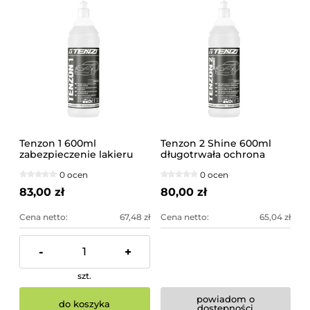
Tenzon 1 600ml
Tenzon 2 Shine 600ml
zabezpieczenie lakieru
długotrwała ochrona
Carnauba TENZI
lakieru TENZI
0 ocen
0 ocen
83,00 zł
80,00 zł
Cena netto:
67,48 zł
Cena netto:
65,04 zł
-
+
szt.
powiadom o
do koszyka
dostępności