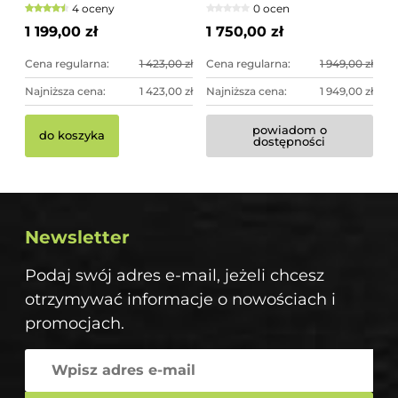
4 oceny
0 ocen
- imponująca dekoracja
ogrodowa
1 199,00 zł
1 750,00 zł
Cena regularna:
1 423,00 zł
Cena regularna:
1 949,00 zł
Najniższa cena:
1 423,00 zł
Najniższa cena:
1 949,00 zł
powiadom o
do koszyka
dostępności
Newsletter
Podaj swój adres e-mail, jeżeli chcesz
otrzymywać informacje o nowościach i
promocjach.