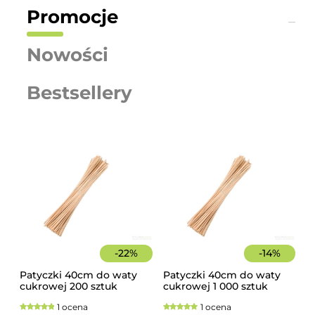
Promocje
Nowości
Bestsellery
-
22
%
-
14
%
Patyczki 40cm do waty
Patyczki 40cm do waty
cukrowej 200 sztuk
cukrowej 1 000 sztuk
szorstkie, świerkowe
szorstkie, świerkowe
1 ocena
1 ocena