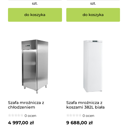
szt.
szt.
do koszyka
do koszyka
Szafa mroźnicza z
Szafa mroźnicza z
chłodzeniem
koszami 382L biała
wymuszonym 650L GN 2/1
Liebherr
0 ocen
0 ocen
YATO
4 997,00 zł
9 688,00 zł