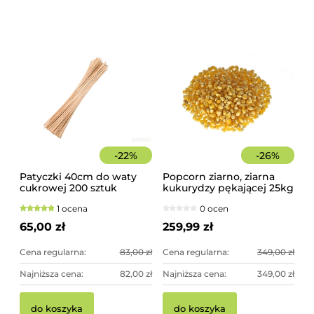
17
44
-
22
%
-
26
%
Patyczki 40cm do waty
Popcorn ziarno, ziarna
cukrowej 200 sztuk
kukurydzy pękającej 25kg
szorstkie, świerkowe
worek
1 ocena
0 ocen
65,00 zł
259,99 zł
Cena regularna:
83,00 zł
Cena regularna:
349,00 zł
Najniższa cena:
82,00 zł
Najniższa cena:
349,00 zł
do koszyka
do koszyka