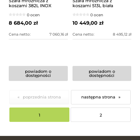
Szafa mroźnicza z
Szafa mroźnicza z
koszami 382L INOX
koszami 513L biała
Liebherr
Liebherr
0 ocen
0 ocen
8 684,00 zł
10 449,00 zł
Cena netto:
7 060,16 zł
Cena netto:
8 495,12 zł
powiadom o
powiadom o
dostępności
dostępności
«
»
1
2