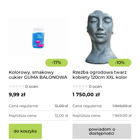
-
17
%
-
10
%
Kolorowy, smakowy
Rzeźba ogrodowa twarz
cukier GUMA BALONOWA
kobiety 120cm XXL kolor
słoik 400 g
granit ciemny, betonowa
0 ocen
0 ocen
- imponująca dekoracja
ogrodowa
9,99 zł
1 750,00 zł
Cena regularna:
12,00 zł
Cena regularna:
1 949,00 zł
Najniższa cena:
12,00 zł
Najniższa cena:
1 949,00 zł
powiadom o
Pi
Pa
do koszyka
dostępności
10
sz