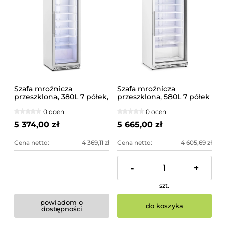
Szafa mroźnicza
Szafa mroźnicza
przeszklona, 380L 7 półek,
przeszklona, 580L 7 półek
biała | RCLK-F380GB
| RCLK-F590GB
0 ocen
0 ocen
5 374,00 zł
5 665,00 zł
Cena netto:
4 369,11 zł
Cena netto:
4 605,69 zł
-
+
szt.
powiadom o
do koszyka
dostępności