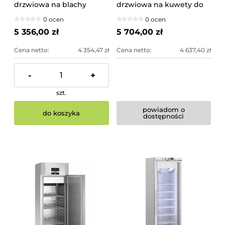
drzwiowa na blachy
drzwiowa na kuwety do
piekarnicze
lodów
0 ocen
0 ocen
5 356,00 zł
5 704,00 zł
Cena netto:
4 354,47 zł
Cena netto:
4 637,40 zł
-
+
szt.
powiadom o
do koszyka
dostępności