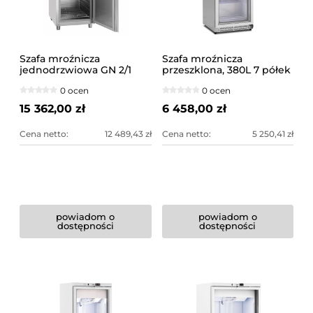
Szafa mroźnicza
Szafa mroźnicza
jednodrzwiowa GN 2/1
przeszklona, 380L 7 półek
klasa B Bartscher
| RCLK-F380G
0 ocen
0 ocen
15 362,00 zł
6 458,00 zł
Cena netto:
12 489,43 zł
Cena netto:
5 250,41 zł
powiadom o
powiadom o
dostępności
dostępności