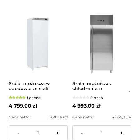
Szafa mroźnicza w
Szafa mroźnicza z
obudowie ze stali
chłodzeniem
malowanej na biało Arktic
wymuszonym 600L GN 2/1
1 ocena
0 ocen
Budget Line 400 l
YATO
4 799,00 zł
4 993,00 zł
Cena netto:
3 901,63 zł
Cena netto:
4 059,35 zł
-
+
-
+