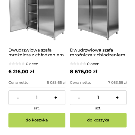
Dwudrzwiowa szafa
Dwudrzwiowa szafa
mroźnicza z chłodzeniem
mroźnicza z chłodzeniem
wymuszonym 1200L GN
wymuszonym 1300L GN
0 ocen
0 ocen
2/1 YATO
2/1 YATO
6 216,00 zł
8 676,00 zł
Cena netto:
5 053,66 zł
Cena netto:
7 053,66 zł
-
+
-
+
szt.
szt.
do koszyka
do koszyka