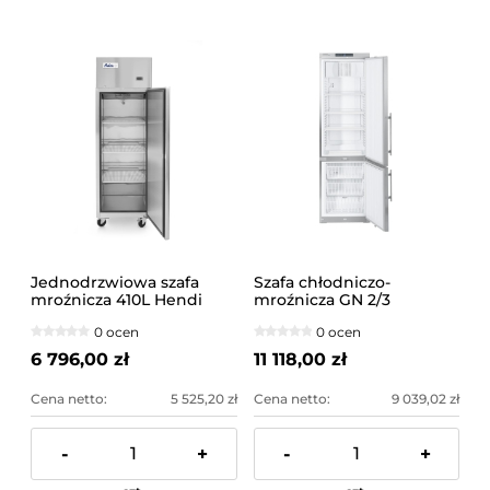
Jednodrzwiowa szafa
Szafa chłodniczo-
mroźnicza 410L Hendi
mroźnicza GN 2/3
Liebherr
0 ocen
0 ocen
6 796,00 zł
11 118,00 zł
Cena netto:
5 525,20 zł
Cena netto:
9 039,02 zł
-
+
-
+