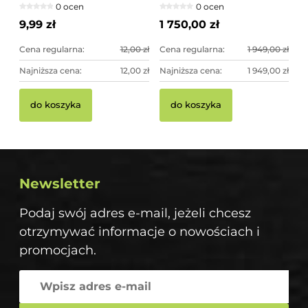
0 ocen
0 ocen
imponująca dekoracja
ogrodowa
9,99 zł
1 750,00 zł
Cena regularna:
12,00 zł
Cena regularna:
1 949,00 zł
Najniższa cena:
12,00 zł
Najniższa cena:
1 949,00 zł
do koszyka
do koszyka
Newsletter
Podaj swój adres e-mail, jeżeli chcesz
otrzymywać informacje o nowościach i
promocjach.