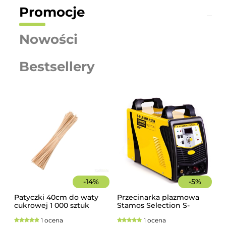
Promocje
Nowości
Bestsellery
-
14
%
-
5
%
Patyczki 40cm do waty
Przecinarka plazmowa
cukrowej 1 000 sztuk
Stamos Selection S-
szorstkie, świerkowe
PLASMA 125H
1 ocena
1 ocena