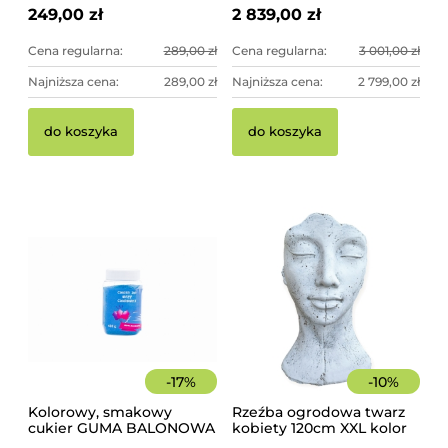
249,00 zł
2 839,00 zł
Cena regularna:
289,00 zł
Cena regularna:
3 001,00 zł
Najniższa cena:
289,00 zł
Najniższa cena:
2 799,00 zł
Pi
Pa
do koszyka
do koszyka
10
sz
17
44
-
17
%
-
10
%
Kolorowy, smakowy
Rzeźba ogrodowa twarz
cukier GUMA BALONOWA
kobiety 120cm XXL kolor
słoik 400 g
biały, betonowa -