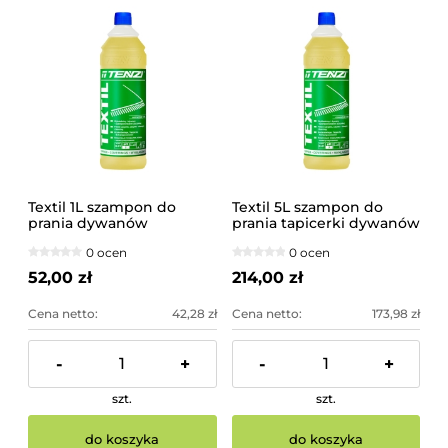
Textil 1L szampon do
Textil 5L szampon do
prania dywanów
prania tapicerki dywanów
wykładzin
0 ocen
0 ocen
52,00 zł
214,00 zł
Cena netto:
42,28 zł
Cena netto:
173,98 zł
-
+
-
+
szt.
szt.
do koszyka
do koszyka