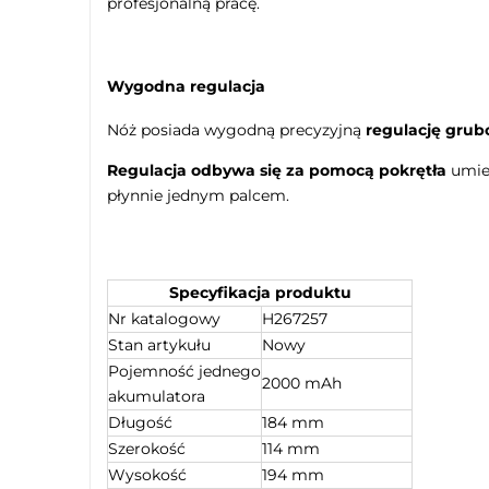
profesjonalną pracę.
Wygodna regulacja
Nóż posiada wygodną precyzyjną
regulację grubo
Regulacja odbywa się za pomocą pokrętła
umies
płynnie jednym palcem.
Specyfikacja produktu
Nr katalogowy
H267257
Stan artykułu
Nowy
Pojemność jednego
2000 mAh
akumulatora
Długość
184 mm
Szerokość
114 mm
Wysokość
194 mm