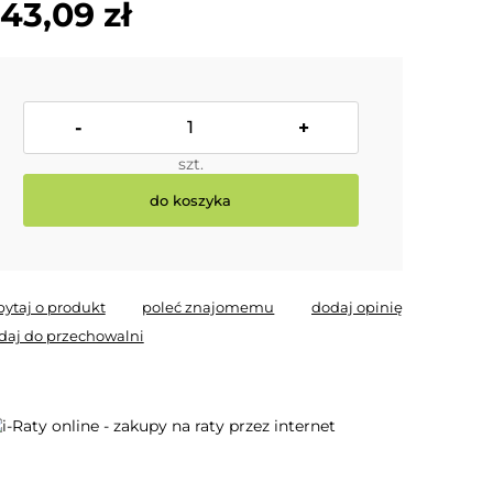
43,09 zł
-
+
szt.
do koszyka
pytaj o produkt
poleć znajomemu
dodaj opinię
daj do przechowalni