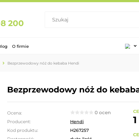
08 200
Blog
O firmie
Bezprzewodowy nóż do kebaba Hendi
Bezprzewodowy nóż do kebaba
CE
0 ocen
Ocena:
1
Producent:
Hendi
Kod produktu:
H267257
CE