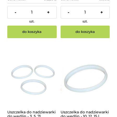
-
+
-
+
szt.
szt.
do koszyka
do koszyka
Uszczelka do nadziewarki
Uszczelka do nadziewarki
do wędlin - 3, 5, 7l
do wędlin - 10, 12, 15 l