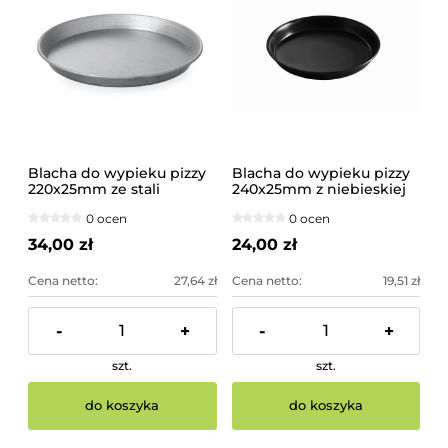
Blacha do wypieku pizzy
Blacha do wypieku pizzy
220x25mm ze stali
240x25mm z niebieskiej
węglowej
stali
0 ocen
0 ocen
34,00 zł
24,00 zł
Cena netto:
27,64 zł
Cena netto:
19,51 zł
-
+
-
+
szt.
szt.
do koszyka
do koszyka