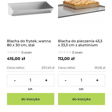
Blacha do frytek, wanna
Blacha do pieczenia 43,3
80 x 30 cm, stal
x 33,3 cm z aluminium
nierdzewna | 10013204
0 ocen
0 ocen
415,00 zł
112,00 zł
Cena netto:
337,40 zł
Cena netto:
91,06 zł
-
+
-
+
szt.
szt.
do koszyka
do koszyka