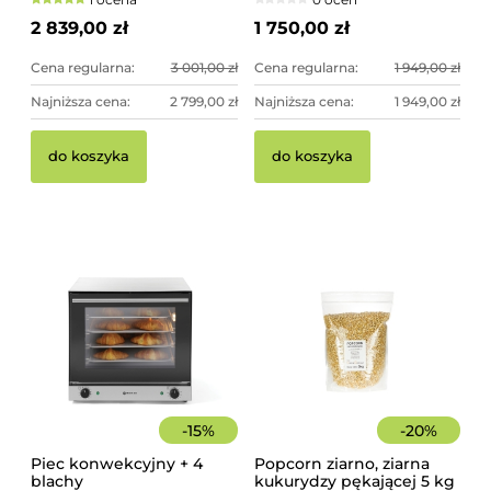
dekoracja ogrodowa
2 839,00 zł
1 750,00 zł
Cena regularna:
3 001,00 zł
Cena regularna:
1 949,00 zł
Najniższa cena:
2 799,00 zł
Najniższa cena:
1 949,00 zł
Pi
Pa
do koszyka
do koszyka
10
sz
17
44
-
15
%
-
20
%
Piec konwekcyjny + 4
Popcorn ziarno, ziarna
blachy
kukurydzy pękającej 5 kg