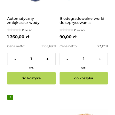
Automatyczny
Biodegradowalne worki
zmiękczacz wody |
do szprycowania
230459
51,5x28cm rolka 100szt
0 ocen
0 ocen
1 360,00 zł
90,00 zł
Cena netto:
1 105,69 zł
Cena netto:
73,17 zł
-
+
-
+
szt.
szt.
do koszyka
do koszyka