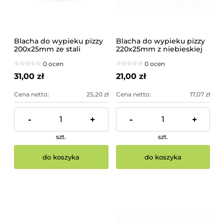
Blacha do wypieku pizzy
Blacha do wypieku pizzy
200x25mm ze stali
220x25mm z niebieskiej
węglowej
stali
0 ocen
0 ocen
31,00 zł
21,00 zł
Cena netto:
25,20 zł
Cena netto:
17,07 zł
-
+
-
+
szt.
szt.
do koszyka
do koszyka