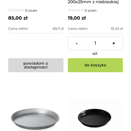
200x25mm z niebieskiej
stali
0 ocen
0 ocen
85,00 zł
19,00 zł
Cena netto:
69,11 zł
Cena netto:
15,45 zł
-
+
szt.
powiadom o
do koszyka
dostępności