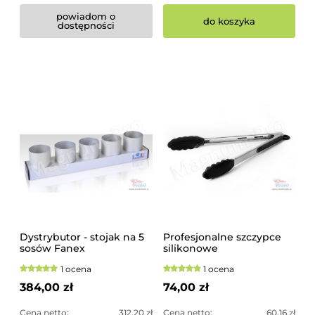
powiadom o
do koszyka
dostępności
Dystrybutor - stojak na 5
Profesjonalne szczypce
sosów Fanex
silikonowe
1 ocena
1 ocena
384,00 zł
74,00 zł
Cena netto:
312,20 zł
Cena netto:
60,16 zł