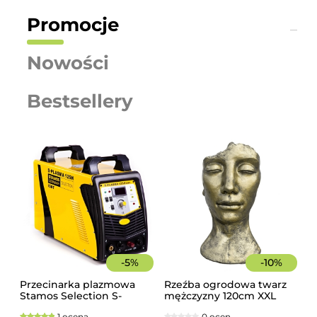
Promocje
Nowości
Bestsellery
-
5
%
-
10
%
Przecinarka plazmowa
Rzeźba ogrodowa twarz
Stamos Selection S-
mężczyzny 120cm XXL
PLASMA 125H
złoty kolor - imponująca
1 ocena
0 ocen