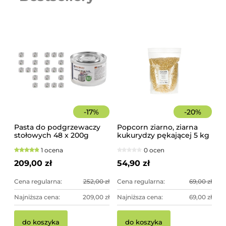
-
17
%
-
20
%
Pasta do podgrzewaczy
Popcorn ziarno, ziarna
stołowych 48 x 200g
kukurydzy pękającej 5 kg
Hendi
1 ocena
0 ocen
209,00 zł
54,90 zł
Cena regularna:
252,00 zł
Cena regularna:
69,00 zł
Najniższa cena:
209,00 zł
Najniższa cena:
69,00 zł
Pi
Pa
do koszyka
do koszyka