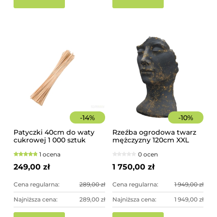
10
sz
17
44
-
14
%
-
10
%
Patyczki 40cm do waty
Rzeźba ogrodowa twarz
cukrowej 1 000 sztuk
mężczyzny 120cm XXL
szorstkie, świerkowe
czarno-złota - imponująca
1 ocena
0 ocen
dekoracja ogrodowa
249,00 zł
1 750,00 zł
Cena regularna:
289,00 zł
Cena regularna:
1 949,00 zł
Najniższa cena:
289,00 zł
Najniższa cena:
1 949,00 zł