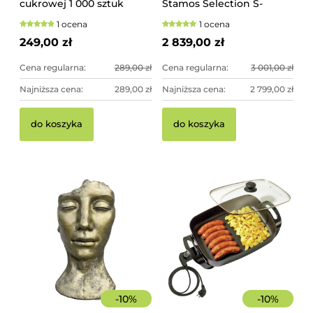
cukrowej 1 000 sztuk
Stamos Selection S-
szorstkie, świerkowe
PLASMA 125H
1 ocena
1 ocena
249,00 zł
2 839,00 zł
Cena regularna:
289,00 zł
Cena regularna:
3 001,00 zł
Najniższa cena:
289,00 zł
Najniższa cena:
2 799,00 zł
Pi
Pa
do koszyka
do koszyka
10
sz
17
44
-
10
%
-
10
%