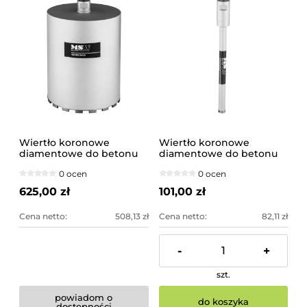
Wiertło koronowe
Wiertło koronowe
diamentowe do betonu
diamentowe do betonu
250x300mm
26x300mm
0 ocen
0 ocen
625,00 zł
101,00 zł
Cena netto:
508,13 zł
Cena netto:
82,11 zł
-
+
szt.
powiadom o
do koszyka
dostępności