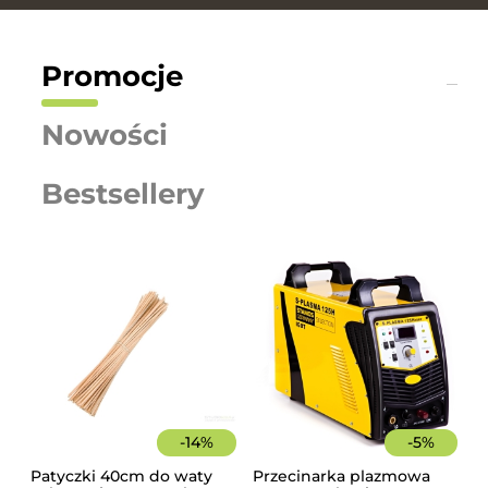
Promocje
Nowości
Bestsellery
-
14
%
-
5
%
Patyczki 40cm do waty
Przecinarka plazmowa