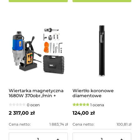
Wiertarka magnetyczna
Wiertło koronowe
1680W 370obr./min +
diamentowe
walizka
50mm/400mm
0 ocen
1 ocena
2 317,00 zł
124,00 zł
Cena netto:
1 883,74 zł
Cena netto:
100,81 zł
-
+
-
+