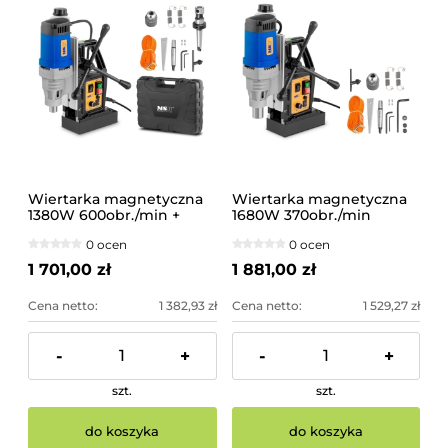
Wiertarka magnetyczna
Wiertarka magnetyczna
1380W 600obr./min +
1680W 370obr./min
walizka
0 ocen
0 ocen
1 701,00 zł
1 881,00 zł
Cena netto:
1 382,93 zł
Cena netto:
1 529,27 zł
-
+
-
+
szt.
szt.
do koszyka
do koszyka