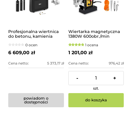
Profesjonalna wiertnica
Wiertarka magnetyczna
do betonu, kamienia
1380W 600obr./min
2200W | MSW-CDM
0 ocen
1 ocena
2200D TITAN KIT
6 609,00 zł
1 201,00 zł
Cena netto:
5 373,17 zł
Cena netto:
976,42 zł
-
+
szt.
powiadom o
do koszyka
dostępności