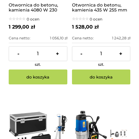
Otwornica do betonu,
Otwornica do betonu,
kamienia 4080 W 230
kamienia 435 W 255 mm
mm
z regulacją obrotów
0 ocen
0 ocen
1 299,00 zł
1 528,00 zł
Cena netto:
1 056,10 zł
Cena netto:
1 242,28 zł
-
+
-
+
szt.
szt.
do koszyka
do koszyka