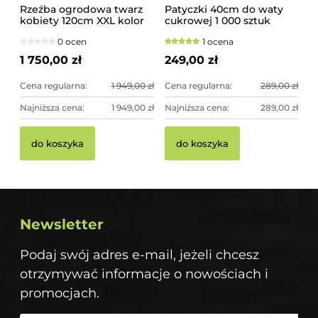
Rzeźba ogrodowa twarz
Patyczki 40cm do waty
kobiety 120cm XXL kolor
cukrowej 1 000 sztuk
biały, betonowa -
szorstkie, świerkowe
0 ocen
1 ocena
imponująca dekoracja
ogrodowa
1 750,00 zł
249,00 zł
Cena regularna:
1 949,00 zł
Cena regularna:
289,00 zł
Najniższa cena:
1 949,00 zł
Najniższa cena:
289,00 zł
do koszyka
do koszyka
Newsletter
Podaj swój adres e-mail, jeżeli chcesz
otrzymywać informacje o nowościach i
promocjach.