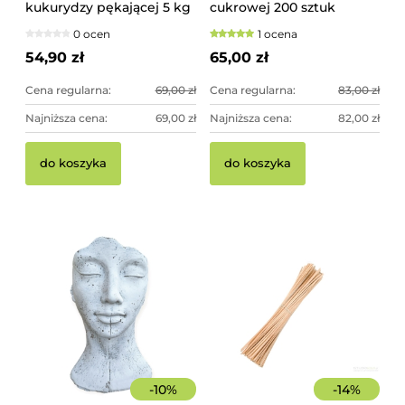
kukurydzy pękającej 5 kg
cukrowej 200 sztuk
szorstkie, świerkowe
0 ocen
1 ocena
54,90 zł
65,00 zł
Cena regularna:
69,00 zł
Cena regularna:
83,00 zł
Najniższa cena:
69,00 zł
Najniższa cena:
82,00 zł
do koszyka
do koszyka
-
10
%
-
14
%