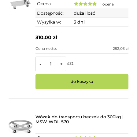
Ocena:
1 ocena
Dostępność:
duża ilość
Wysyłka w:
3 dni
310,00 zł
Cena netto:
252,03 zł
szt.
-
+
do koszyka
Wózek do transportu beczek do 300kg |
MSW-WDL-570