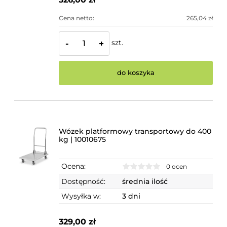
Cena netto:
265,04 zł
szt.
-
+
do koszyka
Wózek platformowy transportowy do 400
kg | 10010675
Ocena:
0 ocen
Dostępność:
średnia ilość
Wysyłka w:
3 dni
329,00 zł