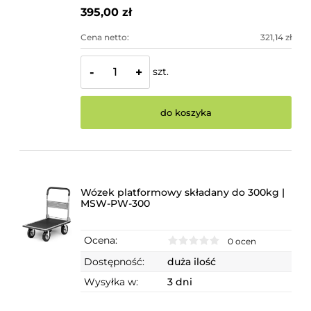
395,00 zł
Cena netto:
321,14 zł
szt.
-
+
do koszyka
Wózek platformowy składany do 300kg |
MSW-PW-300
Ocena:
0 ocen
Dostępność:
duża ilość
Wysyłka w:
3 dni