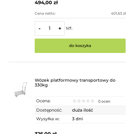
494,00 zł
Cena netto:
401,63 zł
szt.
-
+
do koszyka
Wózek platformowy transportowy do
330kg
Ocena:
0 ocen
Dostępność:
duża ilość
Wysyłka w:
3 dni
326,00 zł