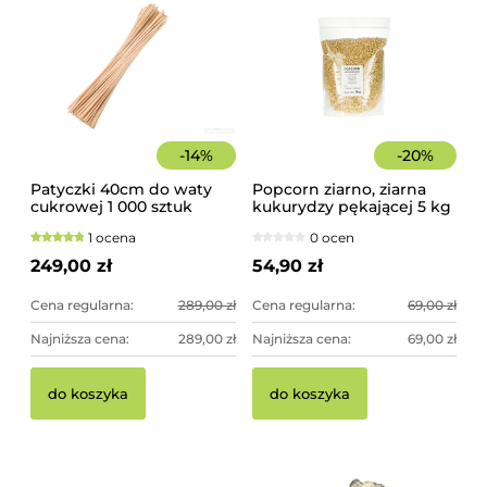
-
14
%
-
20
%
Patyczki 40cm do waty
Popcorn ziarno, ziarna
cukrowej 1 000 sztuk
kukurydzy pękającej 5 kg
szorstkie, świerkowe
1 ocena
0 ocen
249,00 zł
54,90 zł
Cena regularna:
289,00 zł
Cena regularna:
69,00 zł
Najniższa cena:
289,00 zł
Najniższa cena:
69,00 zł
Pi
Pa
do koszyka
do koszyka
10
sz
17
44