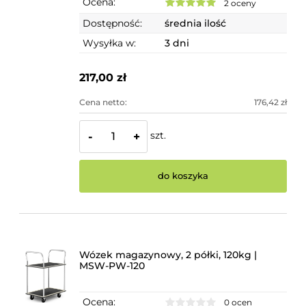
Ocena:
2 oceny
Dostępność:
średnia ilość
Wysyłka w:
3 dni
217,00 zł
Cena netto:
176,42 zł
szt.
-
+
do koszyka
Wózek magazynowy, 2 półki, 120kg |
MSW-PW-120
Ocena:
0 ocen