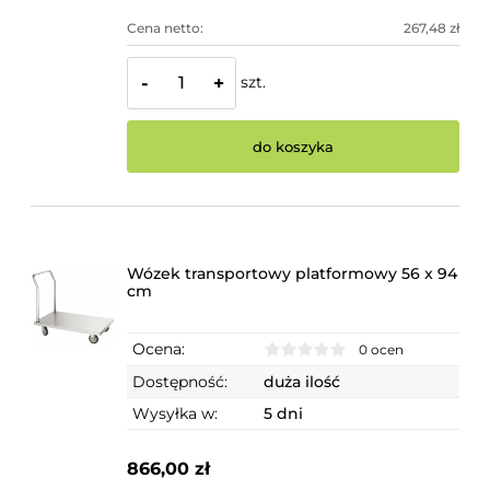
Cena netto:
267,48 zł
szt.
-
+
do koszyka
Wózek transportowy platformowy 56 x 94
cm
Ocena:
0 ocen
Dostępność:
duża ilość
Wysyłka w:
5 dni
866,00 zł