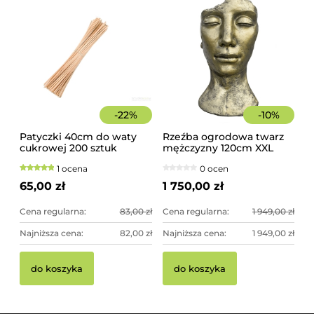
-
22
%
-
10
%
Patyczki 40cm do waty
Rzeźba ogrodowa twarz
cukrowej 200 sztuk
mężczyzny 120cm XXL
szorstkie, świerkowe
złoty kolor - imponująca
1 ocena
0 ocen
dekoracja ogrodowa
65,00 zł
1 750,00 zł
Cena regularna:
83,00 zł
Cena regularna:
1 949,00 zł
Najniższa cena:
82,00 zł
Najniższa cena:
1 949,00 zł
do koszyka
do koszyka