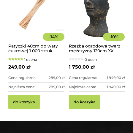
-
14
%
-
10
%
Patyczki 40cm do waty
Rzeźba ogrodowa twarz
cukrowej 1 000 sztuk
mężczyzny 120cm XXL
szorstkie, świerkowe
czarno-złota - imponująca
1 ocena
0 ocen
dekoracja ogrodowa
249,00 zł
1 750,00 zł
Cena regularna:
289,00 zł
Cena regularna:
1 949,00 zł
Najniższa cena:
289,00 zł
Najniższa cena:
1 949,00 zł
do koszyka
do koszyka