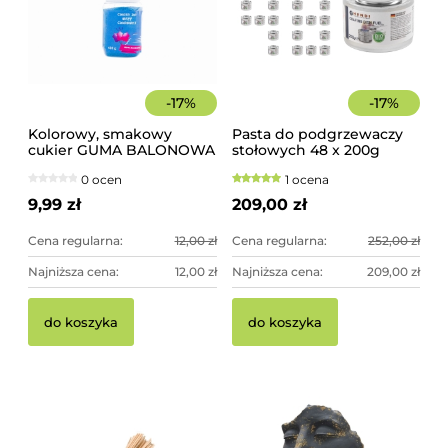
-
17
%
-
17
%
Kolorowy, smakowy
Pasta do podgrzewaczy
cukier GUMA BALONOWA
stołowych 48 x 200g
słoik 400 g
Hendi
0 ocen
1 ocena
9,99 zł
209,00 zł
Cena regularna:
12,00 zł
Cena regularna:
252,00 zł
Najniższa cena:
12,00 zł
Najniższa cena:
209,00 zł
do koszyka
do koszyka