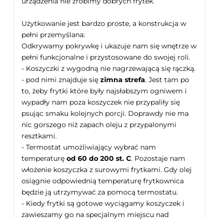
urządzenia nie zrobimy dobrych frytek.
Użytkowanie jest bardzo proste, a konstrukcja w
pełni przemyślana:
Odkrywamy pokrywkę i ukazuje nam się wnętrze w
pełni funkcjonalne i przystosowane do swojej roli.
- Koszyczki z wygodną nie nagrzewającą się rączką.
- pod nimi znajduje się
zimna strefa
. Jest tam po
to, żeby frytki które były najsłabszym ogniwem i
wypadły nam poza koszyczek nie przypaliły się
psując smaku kolejnych porcji. Doprawdy nie ma
nic gorszego niż zapach oleju z przypalonymi
resztkami.
- Termostat umożliwiający wybrać nam
temperaturę
od 60 do 200 st. C
. Pozostaje nam
włożenie koszyczka z surowymi frytkami. Gdy olej
osiągnie odpowiednią temperaturę frytkownica
będzie ją utrzymywać za pomocą termostatu.
- Kiedy frytki są gotowe wyciągamy koszyczek i
zawieszamy go na specjalnym miejscu nad