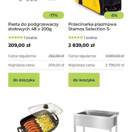
-
17
%
-
5
%
Pasta do podgrzewaczy
Przecinarka plazmowa
stołowych 48 x 200g
Stamos Selection S-
Hendi
PLASMA 125H
1 ocena
1 ocena
209,00 zł
2 839,00 zł
Cena regularna:
252,00 zł
Cena regularna:
3 001,00 zł
Najniższa cena:
209,00 zł
Najniższa cena:
2 799,00 zł
do koszyka
do koszyka