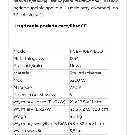
nam satysfakcję, jest w pełni niezawodne. Dlatego
będąc zupełnie spokojni – udzielamy gwarancji na
36 miesięcy (*).
Urządzenie posiada certyfikat CE
Model
RCEF-10EY-ECO
Nr katalogowy
1254
Stan artykułu
Nowy
Materiał
Stal szlachetna
Moc
3200 W
Napięcie
230 V
Pojemność wlewcza
5 l
Wymiary kosza (DxSxW)
21 x 18,5 x 11 cm
Wymiary (DxSxW)
43,5 x 27,5 x 28 cm
Waga
4,5 kg
Wymiary wysyłki (DxSxW)
48 x 32,5 x 31 cm
Waga wysyłki
5,5 kg