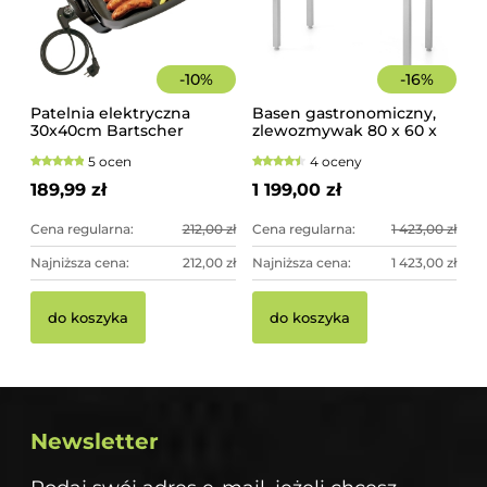
-
10
%
-
16
%
Patelnia elektryczna
Basen gastronomiczny,
30x40cm Bartscher
zlewozmywak 80 x 60 x
85 cm z rantem
5 ocen
4 oceny
189,99 zł
1 199,00 zł
Cena regularna:
212,00 zł
Cena regularna:
1 423,00 zł
Najniższa cena:
212,00 zł
Najniższa cena:
1 423,00 zł
do koszyka
do koszyka
Newsletter