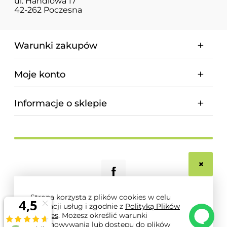
ul. Handlowa 17
42-262 Poczesna
Warunki zakupów
Moje konto
Informacje o sklepie
Strona korzysta z plików cookies w celu
realizacji usług i zgodnie z
Polityką Plików
© 2026 magnum-pro.pl. Wszelkie prawa zastrzeżone.
Cookies
. Możesz określić warunki
Styl graficzny i aplikacje ShopGadget.pl
Sklep
przechowywania lub dostępu do plików