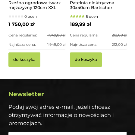
Rzeźba ogrodowa twarz
Patelnia elektryczna
mężczyzny 120cm XXL
30x40cm Bartscher
srebrny kolor -
0 ocen
5 ocen
imponująca dekoracja
ogrodowa
1 750,00 zł
189,99 zł
Cena regularna:
1 949,00 zł
Cena regularna:
212,00 zł
Najniższa cena:
1 949,00 zł
Najniższa cena:
212,00 zł
do koszyka
do koszyka
Newsletter
Podaj swój adres e-mail, jeżeli chcesz
otrzymywać informacje o nowościach i
promocjach.