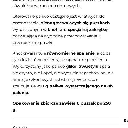
również w warunkach domowych.
Oferowane paliwo dostępne jest w łatwych do
przenoszenia,
nienagrzewających się puszkach
wyposażonych w
knot
oraz
specjalną zakrętkę
pozwalającą na wygodne przechowywanie i
przenoszenie puszki.
Knot gwarantuje
równomierne spalanie,
a co za
tym idzie równomierną temperaturę płomienia.
Wykorzystany jako paliwo
glikol dwuetylu
spala
się czysto, nie kopci, nie wydziela zapachów ani nie
emituje szkodliwych substancji. W puszcze
znajduje się
250 g paliwa wystarczającego na 8h
palenia.
Opakowanie zbiorcze zawiera 6 puszek po 250
g.
S
Artykuł