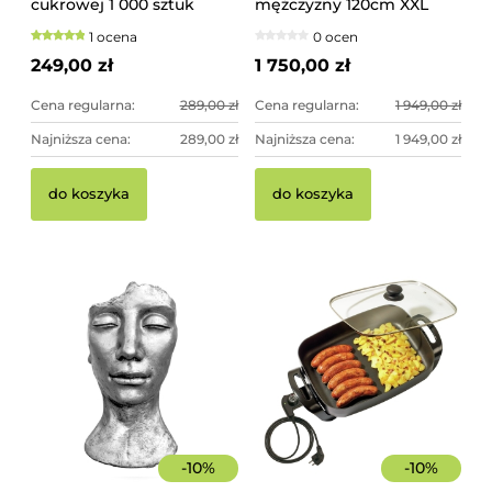
cukrowej 1 000 sztuk
mężczyzny 120cm XXL
szorstkie, świerkowe
czarno-złota - imponująca
1 ocena
0 ocen
dekoracja ogrodowa
249,00 zł
1 750,00 zł
Cena regularna:
289,00 zł
Cena regularna:
1 949,00 zł
Najniższa cena:
289,00 zł
Najniższa cena:
1 949,00 zł
do koszyka
do koszyka
-
10
%
-
10
%