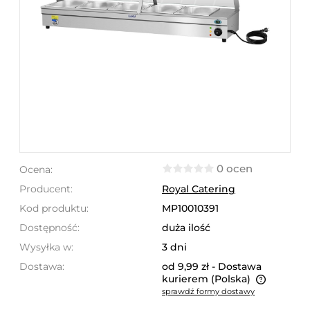
0 ocen
Ocena:
Producent:
Royal Catering
Kod produktu:
MP10010391
Dostępność:
duża ilość
Wysyłka w:
3 dni
Dostawa:
od 9,99 zł
- Dostawa
kurierem
(Polska)
sprawdź formy dostawy
Cena nie zawiera ewentualnych kosztów płatności