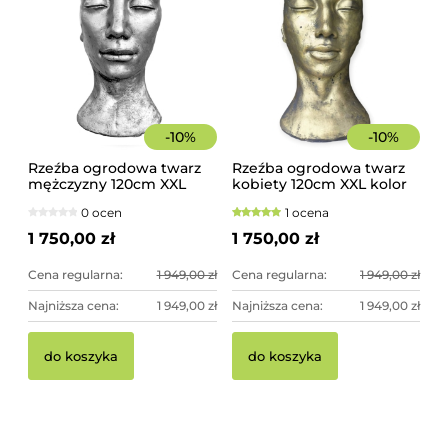
-
10
%
-
10
%
Rzeźba ogrodowa twarz
Rzeźba ogrodowa twarz
mężczyzny 120cm XXL
kobiety 120cm XXL kolor
srebrny kolor -
złoty, betonowa -
0 ocen
1 ocena
imponująca dekoracja
imponująca dekoracja
ogrodowa
ogrodowa
1 750,00 zł
1 750,00 zł
Cena regularna:
1 949,00 zł
Cena regularna:
1 949,00 zł
Najniższa cena:
1 949,00 zł
Najniższa cena:
1 949,00 zł
do koszyka
do koszyka