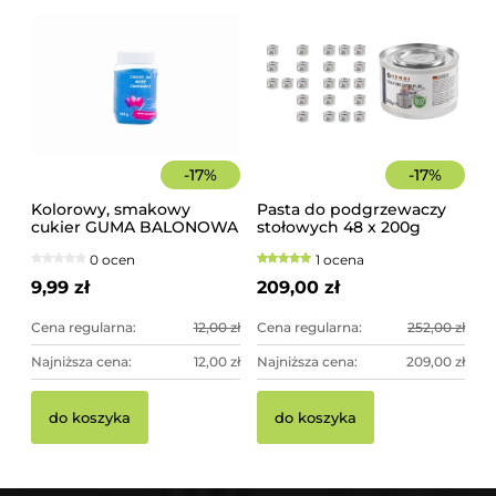
-
17
%
-
17
%
Kolorowy, smakowy
Pasta do podgrzewaczy
cukier GUMA BALONOWA
stołowych 48 x 200g
słoik 400 g
Hendi
0 ocen
1 ocena
9,99 zł
209,00 zł
Cena regularna:
12,00 zł
Cena regularna:
252,00 zł
Najniższa cena:
12,00 zł
Najniższa cena:
209,00 zł
do koszyka
do koszyka