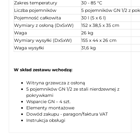
Zakres temperatury
30 - 85 °C
Liczba pojemników
5 pojemników GN 1/2 z po
Pojemność całkowita
30 l (5 x 6 l)
Wymiary z osłoną (DxSxW)
152 x 38,5 x 35 cm
Waga
26 kg
Wymiary wysyłki (DxSxW)
155 x 44 x 26 cm
Waga wysyłki
31,6 kg
W skład zestawu wchodzą:
Witryna grzewcza z osłoną
5 pojemników GN 1/2 ze stali nierdzewnej z
pokrywkami
Wsparcie GN – 4 szt.
Elementy montażowe
Dowód zakupu - paragon/faktura VAT
Instrukcja obsługi