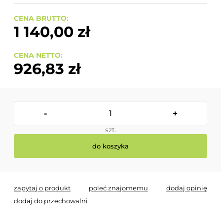
CENA BRUTTO:
1 140,00 zł
CENA NETTO:
926,83 zł
-
+
szt.
do koszyka
zapytaj o produkt
poleć znajomemu
dodaj opinię
dodaj do przechowalni