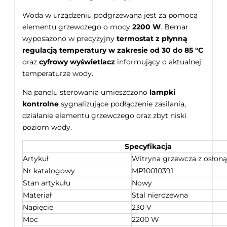
Woda w urządzeniu podgrzewana jest za pomocą
elementu grzewczego o mocy
2200 W
. Bemar
wyposażono w precyzyjny
termostat z płynną
regulacją temperatury w zakresie
od 30 do 85 °C
oraz
cyfrowy wyświetlacz
informujący o aktualnej
temperaturze wody.
Na panelu sterowania umieszczono
lampki
kontrolne
sygnalizujące podłączenie zasilania,
działanie elementu grzewczego oraz zbyt niski
poziom wody.
Specyfikacja
Artykuł
Witryna grzewcza z osłon
Nr katalogowy
MP10010391
Stan artykułu
Nowy
Materiał
Stal nierdzewna
Napięcie
230 V
Moc
2200 W