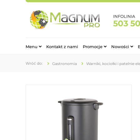
INFOLINIA
503 5
Menu
Kontakt z nami
Promocje
Nowości
Gastronomia
Warniki, kociołki i patelnie e