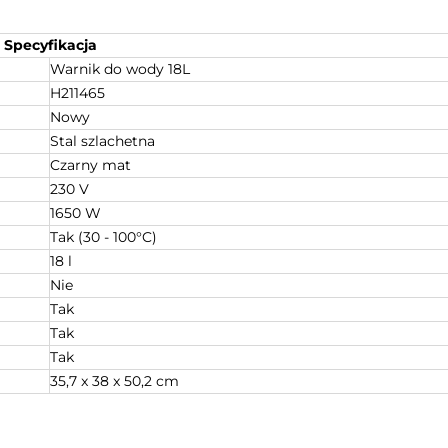
Specyfikacja
Warnik do wody 18L
H211465
Nowy
Stal szlachetna
Czarny mat
230 V
1650 W
Tak (30 - 100°C)
18 l
Nie
Tak
Tak
Tak
35,7 x 38 x 50,2 cm