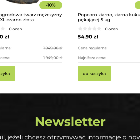
-
10
%
ogrodowa twarz mężczyzny
Popcorn ziarno, ziarna kuk
L czarno-złota -
pękającej 5 kg
ąca dekoracja ogrodowa
0 ocen
0 ocen
0 zł
54,90 zł
larna:
1 949,00 zł
Cena regularna:
 cena:
1 949,00 zł
Najniższa cena:
szyka
do koszyka
Newsletter
il, jeżeli chcesz otrzymywać informacje o no