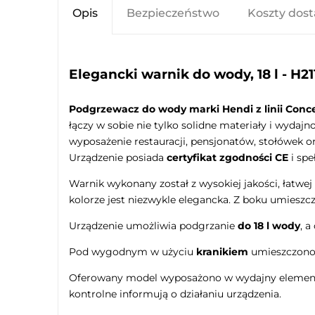
Opis
Bezpieczeństwo
Koszty dos
Elegancki warnik do wody, 18 l - H2
Podgrzewacz do wody marki Hendi z linii Conc
łączy w sobie nie tylko solidne materiały i wydaj
wyposażenie restauracji, pensjonatów, stołówek o
Urządzenie posiada
certyfikat zgodności CE
i spe
Warnik wykonany został z wysokiej jakości, łatwe
kolorze jest niezwykle elegancka. Z boku umiesz
Urządzenie umożliwia podgrzanie
do 18 l wody
, 
Pod wygodnym w użyciu
kranikiem
umieszczon
Oferowany model wyposażono w wydajny elemen
kontrolne informują o działaniu urządzenia.