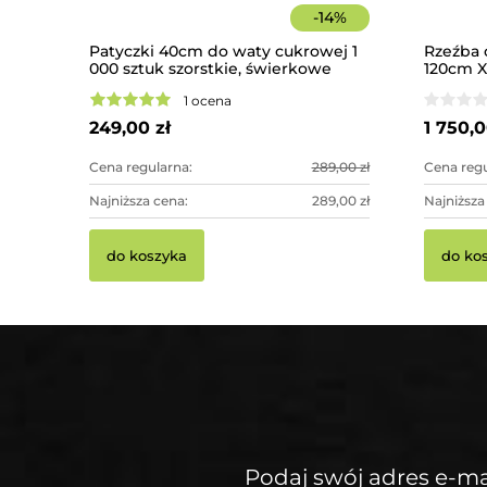
-
14
%
Patyczki 40cm do waty cukrowej 1
Rzeźba 
000 sztuk szorstkie, świerkowe
120cm XX
imponuj
1 ocena
249,00 zł
1 750,0
Cena regularna:
289,00 zł
Cena regu
Najniższa cena:
289,00 zł
Najniższa
do koszyka
do ko
Podaj swój adres e-ma