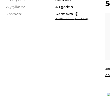
Dostępność:
duża ilość
5
Wysyłka w:
48 godzin
Dostawa:
Darmowa
sprawdź formy dostawy
Cena nie zawiera ewentualnych
kosztów płatności
za
do