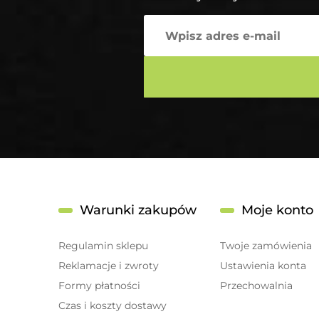
Warunki zakupów
Moje konto
Regulamin sklepu
Twoje zamówienia
Reklamacje i zwroty
Ustawienia konta
Formy płatności
Przechowalnia
Czas i koszty dostawy