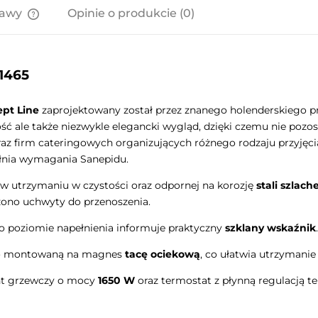
tawy
Opinie o produkcie (0)
Cena nie zawiera ewentualnych
kosztów płatności
11465
ept Line
zaprojektowany został przez znanego holenderskiego p
ność ale także niezwykle elegancki wygląd, dzięki czemu nie pozo
raz firm cateringowych organizujących różnego rodzaju przyjęcia
łnia wymagania Sanepidu.
j w utrzymaniu w czystości oraz odpornej na korozję
stali szlach
czono uchwyty do przenoszenia.
a o poziomie napełnienia informuje praktyczny
szklany wskaźnik
.
o montowaną na magnes
tacę ociekową
, co ułatwia utrzymanie 
t grzewczy o mocy
1650 W
oraz termostat z płynną regulacją t