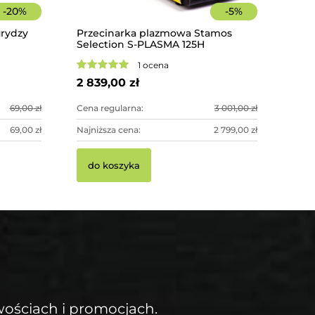
-
20
%
-
5
%
urydzy
Przecinarka plazmowa Stamos
Selection S-PLASMA 125H
1 ocena
2 839,00 zł
69,00 zł
Cena regularna:
3 001,00 zł
69,00 zł
Najniższa cena:
2 799,00 zł
do koszyka
wościach i promocjach.