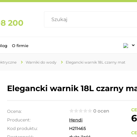
08 200
Blog
O firmie
lektryczne
Warniki do wody
Elegancki warnik 18L czarny mat
Elegancki warnik 18L czarny m
CE
0 ocen
Ocena:
6
Producent:
Hendi
Kod produktu:
H211465
CE