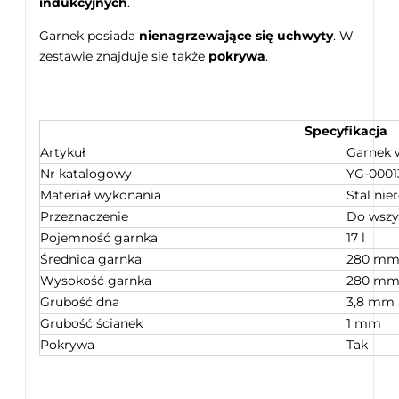
indukcyjnych
.
Garnek posiada
nienagrzewające się uchwyty
. W
zestawie znajduje sie także
pokrywa
.
Specyfikacja
Artykuł
Garnek 
Nr katalogowy
YG-0001
Materiał wykonania
Stal nie
Przeznaczenie
Do wszy
Pojemność garnka
17 l
Średnica garnka
280 m
Wysokość garnka
280 m
Grubość dna
3,8 mm
Grubość ścianek
1 mm
Pokrywa
Tak