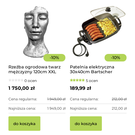
-
10
%
-
10
%
Rzeźba ogrodowa twarz
Patelnia elektryczna
mężczyzny 120cm XXL
30x40cm Bartscher
srebrny kolor -
0 ocen
5 ocen
imponująca dekoracja
ogrodowa
1 750,00 zł
189,99 zł
Cena regularna:
1 949,00 zł
Cena regularna:
212,00 zł
Najniższa cena:
1 949,00 zł
Najniższa cena:
212,00 zł
do koszyka
do koszyka