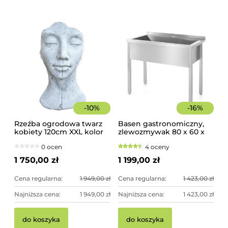
-
10
%
-
16
%
Rzeźba ogrodowa twarz
Basen gastronomiczny,
kobiety 120cm XXL kolor
zlewozmywak 80 x 60 x
biały, betonowa -
85 cm z rantem
0 ocen
4 oceny
imponująca dekoracja
ogrodowa
1 750,00 zł
1 199,00 zł
Cena regularna:
1 949,00 zł
Cena regularna:
1 423,00 zł
Najniższa cena:
1 949,00 zł
Najniższa cena:
1 423,00 zł
do koszyka
do koszyka