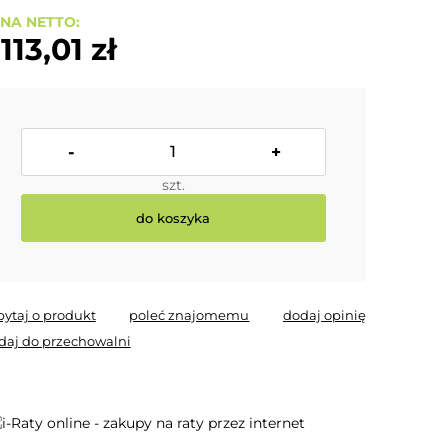
NA NETTO:
 113,01 zł
-
+
szt.
do koszyka
pytaj o produkt
poleć znajomemu
dodaj opinię
daj do przechowalni