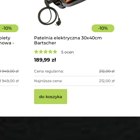
-
10
%
-
10
%
biety
Patelnia elektryczna 30x40cm
onowa -
Bartscher
odowa
5 ocen
189,99 zł
1 949,00 zł
Cena regularna:
212,00 zł
1 949,00 zł
Najniższa cena:
212,00 zł
do koszyka