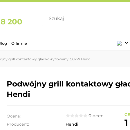
08 200
Blog
O firmie
jny grill kontaktowy gładko-ryflowany 3,6kW Hendi
Podwójny grill kontaktowy gł
Hendi
CE
0 ocen
Ocena:
1
Producent:
Hendi