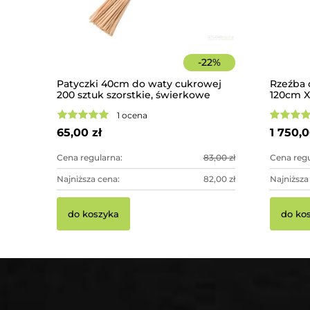
-
22
%
Patyczki 40cm do waty cukrowej
Rzeźba 
200 sztuk szorstkie, świerkowe
120cm X
betonow
1 ocena
ogrodo
65,00 zł
1 750,0
Cena regularna:
83,00 zł
Cena regu
Najniższa cena:
82,00 zł
Najniższa
do koszyka
do ko