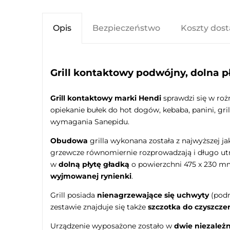
Opis
Bezpieczeństwo
Koszty dos
Grill kontaktowy podwójny, dolna p
Grill kontaktowy marki Hendi
sprawdzi się w roż
opiekanie bułek do hot dogów, kebaba, panini, gr
wymagania Sanepidu.
Obudowa
grilla wykonana została z najwyższej ja
grzewcze równomiernie rozprowadzają i długo utr
w
dolną płytę gładką
o powierzchni 475 x 230 m
wyjmowanej rynienki
.
Grill posiada
nienagrzewające się uchwyty
(podn
zestawie znajduje się także
szczotka do czyszczen
Urządzenie wyposażone zostało w
dwie niezależn