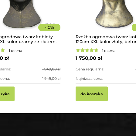
-
10
%
ogrodowa twarz kobiety
Rzeźba ogrodowa twarz ko
XL kolor czarny ze złotem,
120cm XXL kolor złoty, bet
a - imponująca dekoracja
imponująca dekoracja ogr
1 ocena
1 ocena
wa
0 zł
1 750,00 zł
larna:
1 949,00 zł
Cena regularna:
 cena:
1 949,00 zł
Najniższa cena:
szyka
do koszyka