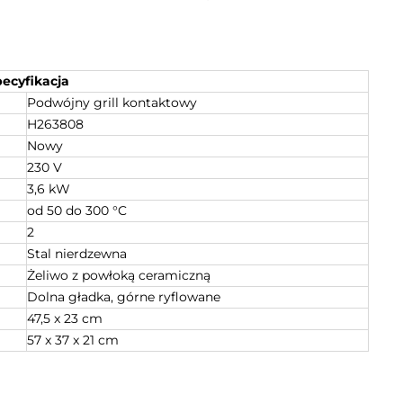
ecyfikacja
Podwójny grill kontaktowy
H263808
Nowy
230 V
3,6 kW
od 50 do 300 °C
2
Stal nierdzewna
Żeliwo z powłoką ceramiczną
Dolna gładka, górne ryflowane
47,5 x 23 cm
57 x 37 x 21 cm