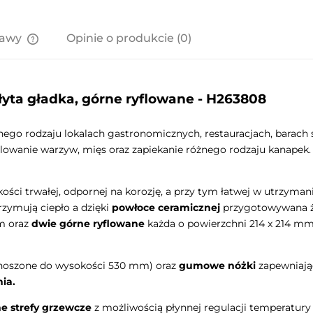
tawy
Opinie o produkcie (0)
Cena nie zawiera ewentualnych
kosztów płatności
łyta gładka, górne ryflowane - H263808
nego rodzaju lokalach gastronomicznych, restauracjach, barach 
illowanie warzyw, mięs oraz zapiekanie różnego rodzaju kanapek
kości trwałej, odpornej na korozję, a przy tym łatwej w utrzyma
zymują ciepło a dzięki
powłoce ceramicznej
przygotowywana ży
m oraz
dwie górne ryflowane
każda o powierzchni 214 x 214 mm.
oszone do wysokości 530 mm) oraz
gumowe nóżki
zapewniając
ia.
e strefy grzewcze
z możliwością płynnej regulacji temperatury