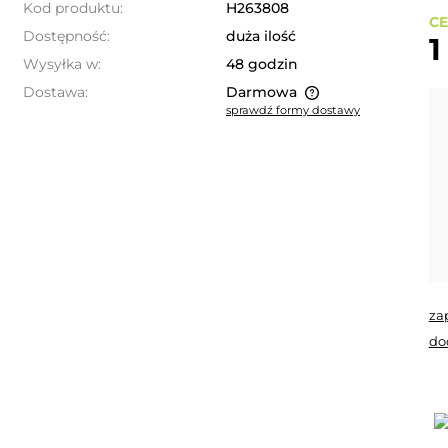
Kod produktu:
H263808
CE
Dostępność:
duża ilość
1
Wysyłka w:
48 godzin
Dostawa:
Darmowa
sprawdź formy dostawy
Cena nie zawiera ewentualnych
kosztów płatności
za
do