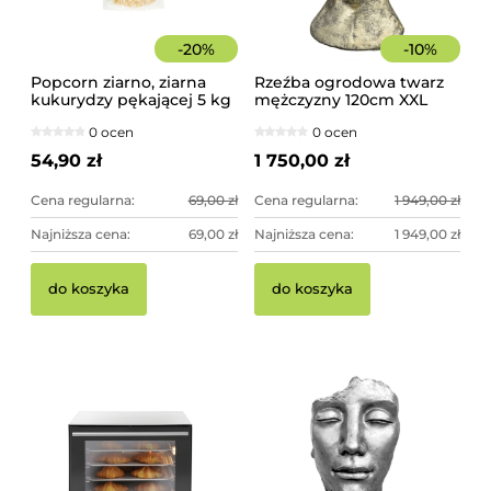
-
20
%
-
10
%
Popcorn ziarno, ziarna
Rzeźba ogrodowa twarz
kukurydzy pękającej 5 kg
mężczyzny 120cm XXL
złoty kolor - imponująca
0 ocen
0 ocen
dekoracja ogrodowa
54,90 zł
1 750,00 zł
Cena regularna:
69,00 zł
Cena regularna:
1 949,00 zł
Najniższa cena:
69,00 zł
Najniższa cena:
1 949,00 zł
do koszyka
do koszyka