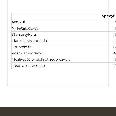
Specyfi
Artykuł
W
Nr katalogowy
H
Stan artykułu
N
Materiał wykonania
L
Grubość folii
8
Rozmiar worków
4
Możliwość wielokrotnego użycia
N
Ilość sztuk w rolce
1