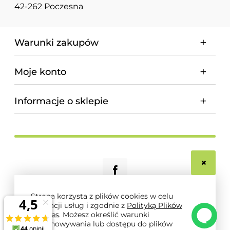
42-262 Poczesna
Warunki zakupów
Moje konto
Informacje o sklepie
Strona korzysta z plików cookies w celu
realizacji usług i zgodnie z
Polityką Plików
© 2026 magnum-pro.pl. Wszelkie prawa zastrzeżone.
Cookies
. Możesz określić warunki
Styl graficzny i aplikacje ShopGadget.pl
Sklep
przechowywania lub dostępu do plików
internetowy Shoper.pl