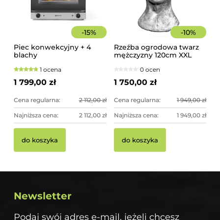
-
15
%
-
10
%
Piec konwekcyjny + 4
Rzeźba ogrodowa twarz
blachy
mężczyzny 120cm XXL
srebrny kolor -
1 ocena
0 ocen
imponująca dekoracja
ogrodowa
1 799,00 zł
1 750,00 zł
Cena regularna:
2 112,00 zł
Cena regularna:
1 949,00 zł
Najniższa cena:
2 112,00 zł
Najniższa cena:
1 949,00 zł
do koszyka
do koszyka
Newsletter
Podaj swój adres e-mail, jeżeli chcesz