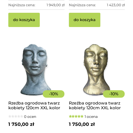
Najniższa cena:
1 949,00 zł
Najniższa cena:
1 423,00 zł
do koszyka
do koszyka
-
10
%
-
10
%
Rzeźba ogrodowa twarz
Rzeźba ogrodowa twarz
kobiety 120cm XXL kolor
kobiety 120cm XXL kolor
granit ciemny, betonowa
złoty, betonowa -
0 ocen
1 ocena
- imponująca dekoracja
imponująca dekoracja
ogrodowa
ogrodowa
1 750,00 zł
1 750,00 zł