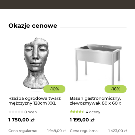
Okazje cenowe
-
10
%
-
16
%
Rzeźba ogrodowa twarz
Basen gastronomiczny,
mężczyzny 120cm XXL
zlewozmywak 80 x 60 x
srebrny kolor -
85 cm z rantem
0 ocen
4 oceny
imponująca dekoracja
ogrodowa
1 750,00 zł
1 199,00 zł
Cena regularna:
1 949,00 zł
Cena regularna:
1 423,00 zł