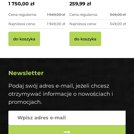
ogrodowa
1 750,00 zł
259,99 zł
Cena regularna:
1 949,00 zł
Cena regularna:
349,00 zł
Najniższa cena:
1 949,00 zł
Najniższa cena:
349,00 zł
do koszyka
do koszyka
Newsletter
Podaj swój adres e-mail, jeżeli chcesz
otrzymywać informacje o nowościach i
promocjach.