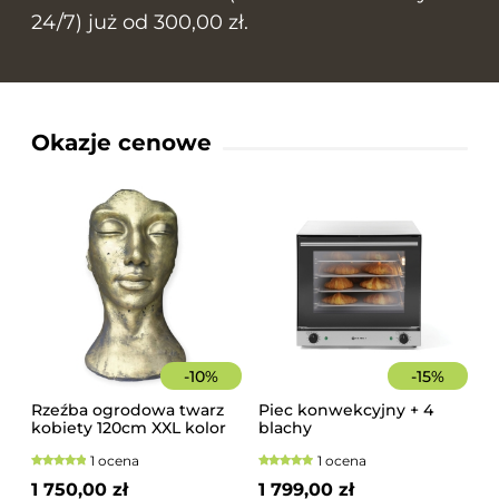
24/7) już od 300,00 zł.
Okazje cenowe
-
10
%
-
15
%
Rzeźba ogrodowa twarz
Piec konwekcyjny + 4
kobiety 120cm XXL kolor
blachy
złoty, betonowa -
1 ocena
1 ocena
imponująca dekoracja
ogrodowa
1 750,00 zł
1 799,00 zł