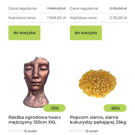
Cena regularna:
1 949,00 zł
Cena regularna:
2 112,00 zł
Najniższa cena:
1 949,00 zł
Najniższa cena:
2 112,00 zł
do koszyka
do koszyka
-
10
%
-
26
%
Rzeźba ogrodowa twarz
Popcorn ziarno, ziarna
mężczyzny 120cm XXL
kukurydzy pękającej 25kg
miedziany kolor -
worek
0 ocen
0 ocen
imponująca dekoracja