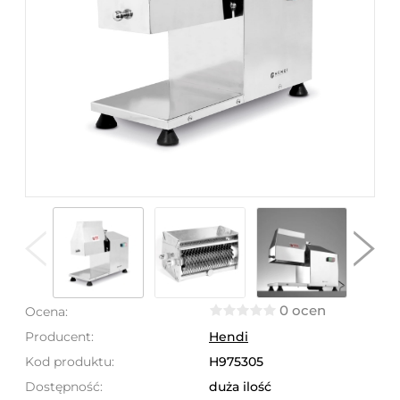
0 ocen
Ocena:
Producent:
Hendi
Kod produktu:
H975305
Dostępność:
duża ilość