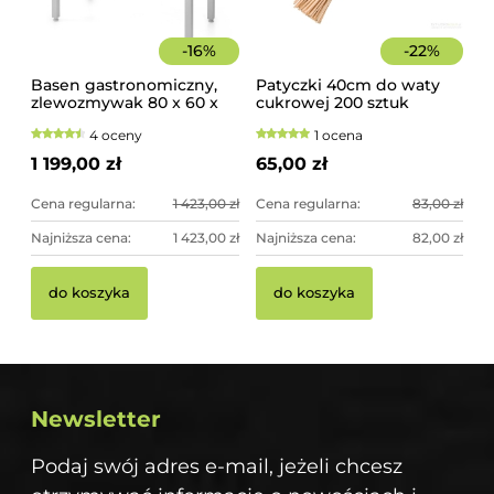
-
16
%
-
22
%
Basen gastronomiczny,
Patyczki 40cm do waty
zlewozmywak 80 x 60 x
cukrowej 200 sztuk
85 cm z rantem
szorstkie, świerkowe
4 oceny
1 ocena
1 199,00 zł
65,00 zł
Cena regularna:
1 423,00 zł
Cena regularna:
83,00 zł
Najniższa cena:
1 423,00 zł
Najniższa cena:
82,00 zł
do koszyka
do koszyka
Newsletter
Podaj swój adres e-mail, jeżeli chcesz