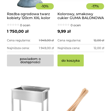
-
10
%
-
17
%
Rzeźba ogrodowa twarz
Kolorowy, smakowy
kobiety 120cm XXL kolor
cukier GUMA BALONOWA
granit ciemny, betonowa
słoik 400 g
0 ocen
0 ocen
- imponująca dekoracja
ogrodowa
1 750,00 zł
9,99 zł
Cena regularna:
1 949,00 zł
Cena regularna:
12,00 zł
Najniższa cena:
1 949,00 zł
Najniższa cena:
12,00 zł
powiadom o
do koszyka
dostępności