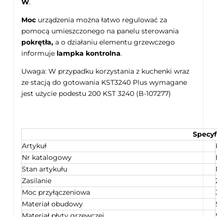
W
.
Moc
urządzenia można łatwo regulować za
pomocą umieszczonego na panelu sterowania
pokrętła,
a o działaniu elementu grzewczego
informuje
lampka kontrolna
.
Uwaga: W przypadku korzystania z kuchenki wraz
ze stacją do gotowania KST3240 Plus wymagane
jest użycie podestu 200 KST 3240 (B-107277)
Specyf
Artykuł
Nr katalogowy
Stan artykułu
Zasilanie
Moc przyłączeniowa
Materiał obudowy
Materiał płyty grzewczej