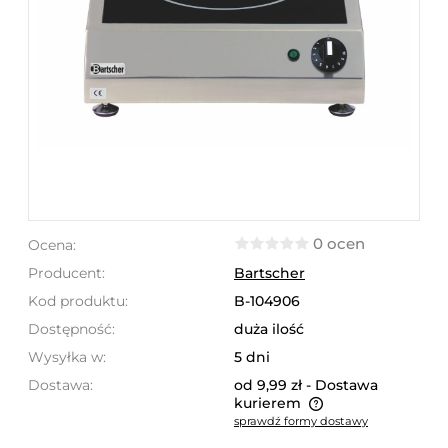
0 ocen
Ocena:
Producent:
Bartscher
Kod produktu:
B-104906
Dostępność:
duża ilość
Wysyłka w:
5 dni
Dostawa:
od 9,99 zł
- Dostawa
kurierem
sprawdź formy dostawy
Cena nie zawiera ewentualnych kosztów płatności