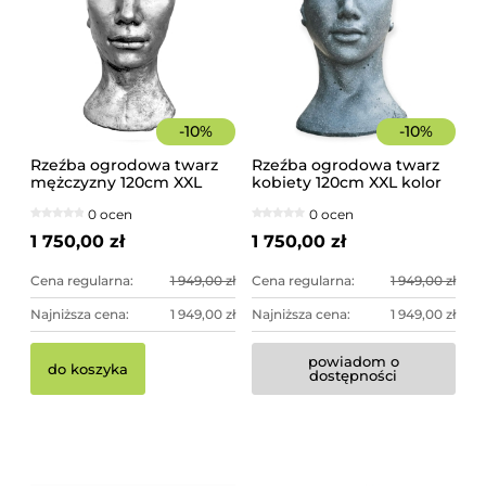
-
10
%
-
10
%
Rzeźba ogrodowa twarz
Rzeźba ogrodowa twarz
mężczyzny 120cm XXL
kobiety 120cm XXL kolor
srebrny kolor -
granit ciemny, betonowa
0 ocen
0 ocen
imponująca dekoracja
- imponująca dekoracja
ogrodowa
ogrodowa
1 750,00 zł
1 750,00 zł
Cena regularna:
1 949,00 zł
Cena regularna:
1 949,00 zł
Najniższa cena:
1 949,00 zł
Najniższa cena:
1 949,00 zł
powiadom o
do koszyka
dostępności