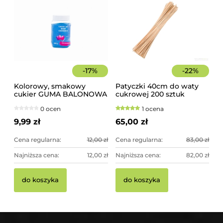
-
17
%
-
22
%
Kolorowy, smakowy
Patyczki 40cm do waty
cukier GUMA BALONOWA
cukrowej 200 sztuk
słoik 400 g
szorstkie, świerkowe
0 ocen
1 ocena
9,99 zł
65,00 zł
Cena regularna:
12,00 zł
Cena regularna:
83,00 zł
Najniższa cena:
12,00 zł
Najniższa cena:
82,00 zł
do koszyka
do koszyka