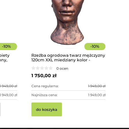
-
10
%
-
10
%
biety
Rzeźba ogrodowa twarz mężczyzny
mny,
120cm XXL miedziany kolor -
oracja
imponująca dekoracja ogrodowa
0 ocen
1 750,00 zł
1 949,00 zł
Cena regularna:
1 949,00 zł
1 949,00 zł
Najniższa cena:
1 949,00 zł
do koszyka