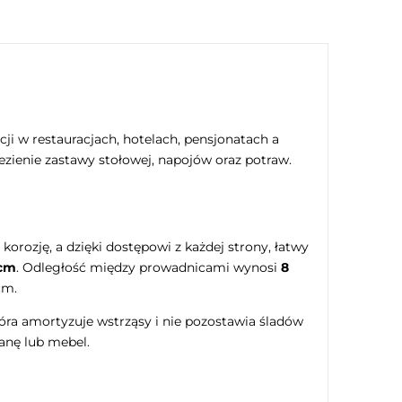
ji w restauracjach, hotelach, pensjonatach a
zienie zastawy stołowej, napojów oraz potraw.
 korozję, a dzięki dostępowi z każdej strony, łatwy
 cm
. Odległość między prowadnicami wynosi
8
cm.
tóra amortyzuje wstrząsy i nie pozostawia śladów
anę lub mebel.