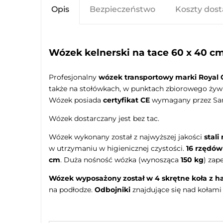
Opis
Bezpieczeństwo
Koszty dos
Wózek kelnerski na tace 60 x 40 c
Profesjonalny
wózek transportowy marki Royal 
także na stołówkach, w punktach zbiorowego żywie
Wózek posiada
certyfikat CE
wymagany przez San
Wózek dostarczany jest bez tac.
Wózek wykonany został z najwyższej jakości
stali
w utrzymaniu w higienicznej czystości.
16 rzędó
cm
. Duża nośność wózka (wynosząca
150 kg
) zap
Wózek wyposażony został w 4 skrętne koła z 
na podłodze.
Odbojniki
znajdujące się nad kołami