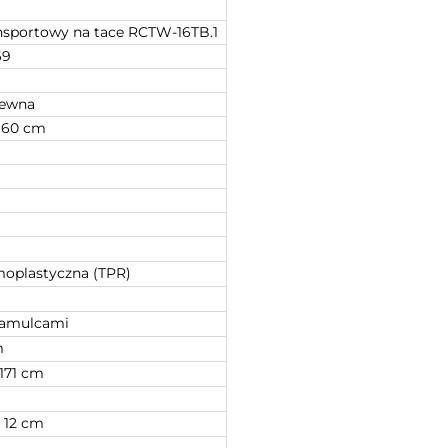
nsportowy na tace RCTW-16TB.1
69
zewna
x 60 cm
oplastyczna (TPR)
 hamulcami
m
 171 cm
x 12 cm