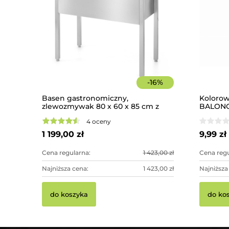
-
16
%
Basen gastronomiczny,
Kolorow
zlewozmywak 80 x 60 x 85 cm z
BALONO
rantem
4 oceny
1 199,00 zł
9,99 zł
Cena regularna:
1 423,00 zł
Cena regu
Najniższa cena:
1 423,00 zł
Najniższa
do koszyka
do ko