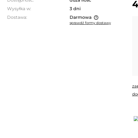
Dostępność:
duża ilość
4
Wysyłka w:
3 dni
Dostawa:
Darmowa
sprawdź formy dostawy
Cena nie zawiera ewentualnych
kosztów płatności
za
do