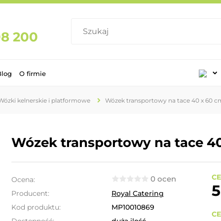
08 200
Blog
O firmie
Wózki kelnerskie i platformowe
Wózek transportowy na tace 40 x 60 c
Wózek transportowy na tace 4
CE
0 ocen
Ocena:
5
Producent:
Royal Catering
Kod produktu:
MP10010869
CE