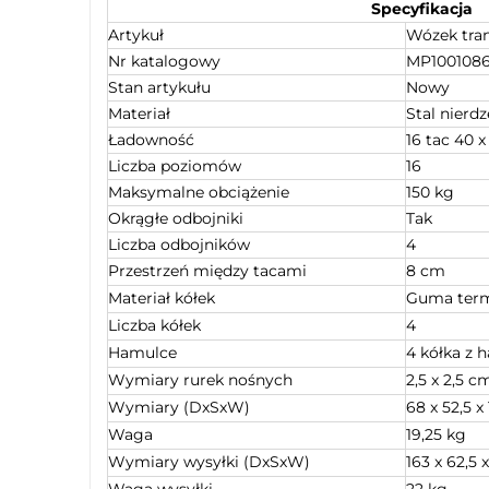
Specyfikacja
Artykuł
Wózek tra
Nr katalogowy
MP100108
Stan artykułu
Nowy
Materiał
Stal nierd
Ładowność
16 tac 40 
Liczba poziomów
16
Maksymalne obciążenie
150 kg
Okrągłe odbojniki
Tak
Liczba odbojników
4
Przestrzeń między tacami
8 cm
Materiał kółek
Guma term
Liczba kółek
4
Hamulce
4 kółka z
Wymiary rurek nośnych
2,5 x 2,5 c
Wymiary (DxSxW)
68 x 52,5 x
Waga
19,25 kg
Wymiary wysyłki (DxSxW)
163 x 62,5 
Waga wysyłki
22 kg