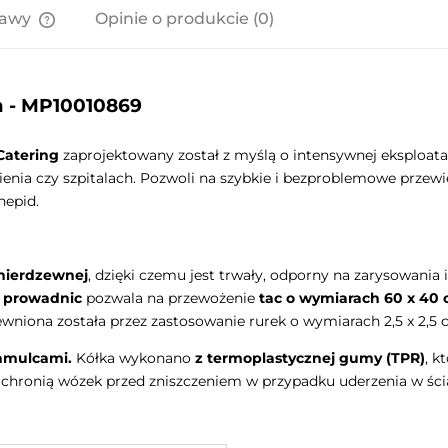
tawy
Opinie o produkcie (0)
Cena nie zawiera ewentualnych
kosztów płatności
m - MP10010869
Catering
zaprojektowany został z myślą o intensywnej eksploatac
nia czy szpitalach. Pozwoli na szybkie i bezproblemowe przewie
epid.
 nierdzewnej
, dzięki czemu jest trwały, odporny na zarysowania i
w prowadnic
pozwala na przewożenie
tac o wymiarach 60 x 40
ewniona została przez zastosowanie rurek o wymiarach 2,5 x 2,5 
hamulcami.
Kółka wykonano
z termoplastycznej gumy (TPR)
, k
 chronią wózek przed zniszczeniem w przypadku uderzenia w ści