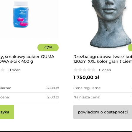
-
17
%
y, smakowy cukier GUMA
Rzeźba ogrodowa twarz ko
WA słoik 400 g
120cm XXL kolor granit cie
betonowa - imponująca dek
0 ocen
0 ocen
ogrodowa
1 750,00 zł
larna:
12,00 zł
Cena regularna:
 cena:
12,00 zł
Najniższa cena:
szyka
powiadom o dostępności