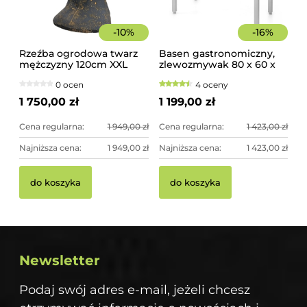
-
10
%
-
16
%
Rzeźba ogrodowa twarz
Basen gastronomiczny,
mężczyzny 120cm XXL
zlewozmywak 80 x 60 x
czarno-złota - imponująca
85 cm z rantem
0 ocen
4 oceny
dekoracja ogrodowa
1 750,00 zł
1 199,00 zł
Cena regularna:
1 949,00 zł
Cena regularna:
1 423,00 zł
Najniższa cena:
1 949,00 zł
Najniższa cena:
1 423,00 zł
do koszyka
do koszyka
Newsletter
Podaj swój adres e-mail, jeżeli chcesz