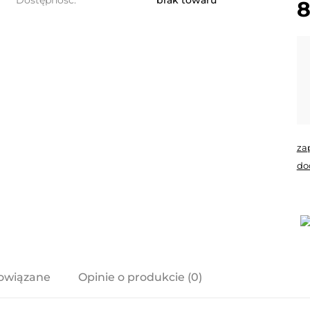
Dostępność:
brak towaru
8
za
do
owiązane
Opinie o produkcie (0)