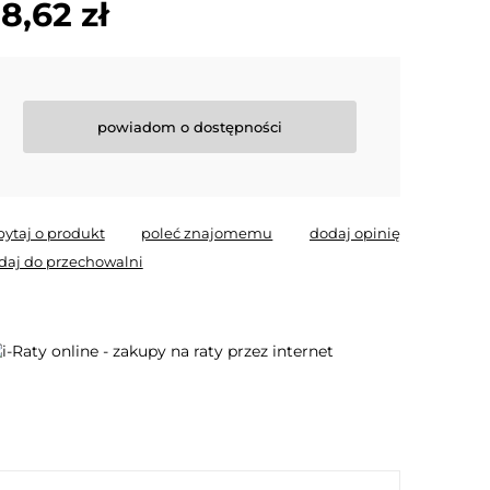
8,62 zł
powiadom o dostępności
pytaj o produkt
poleć znajomemu
dodaj opinię
daj do przechowalni