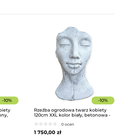
-
10
%
-
10
%
biety
Rzeźba ogrodowa twarz kobiety
mny,
120cm XXL kolor biały, betonowa -
oracja
imponująca dekoracja ogrodowa
0 ocen
1 750,00 zł