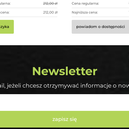
larna:
212,00 zł
Cena regularna:
 cena:
212,00 zł
Najniższa cena:
szyka
powiadom o dostępności
Newsletter
il, jeżeli chcesz otrzymywać informacje o no
zapisz się