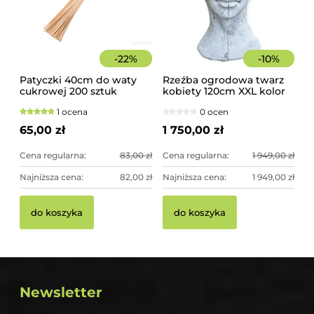
-
22
%
-
10
%
Patyczki 40cm do waty
Rzeźba ogrodowa twarz
cukrowej 200 sztuk
kobiety 120cm XXL kolor
szorstkie, świerkowe
biały, betonowa -
1 ocena
0 ocen
imponująca dekoracja
ogrodowa
65,00 zł
1 750,00 zł
Cena regularna:
83,00 zł
Cena regularna:
1 949,00 zł
Najniższa cena:
82,00 zł
Najniższa cena:
1 949,00 zł
do koszyka
do koszyka
Newsletter