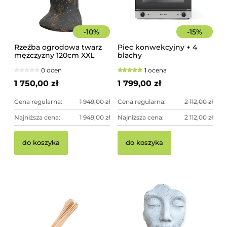
-
10
%
-
15
%
Rzeźba ogrodowa twarz
Piec konwekcyjny + 4
mężczyzny 120cm XXL
blachy
czarno-złota - imponująca
0 ocen
1 ocena
dekoracja ogrodowa
1 750,00 zł
1 799,00 zł
Cena regularna:
1 949,00 zł
Cena regularna:
2 112,00 zł
Najniższa cena:
1 949,00 zł
Najniższa cena:
2 112,00 zł
do koszyka
do koszyka