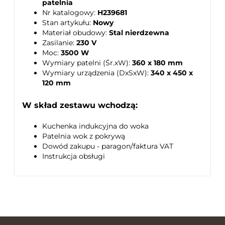
patelnia
Nr katalogowy:
H239681
Stan artykułu:
Nowy
Materiał obudowy:
Stal nierdzewna
Zasilanie:
230 V
Moc:
3500 W
Wymiary patelni (Śr.xW):
360 x 180 mm
Wymiary urządzenia (DxSxW):
340 x 450 x
120 mm
W skład zestawu wchodzą:
Kuchenka indukcyjna do woka
Patelnia wok z pokrywą
Dowód zakupu - paragon/faktura VAT
Instrukcja obsługi