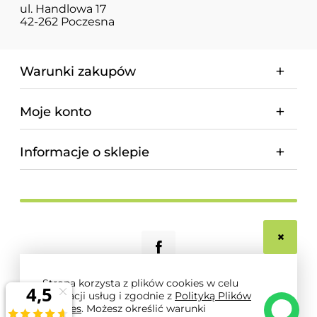
ul. Handlowa 17
42-262 Poczesna
Warunki zakupów
Moje konto
Informacje o sklepie
Strona korzysta z plików cookies w celu
realizacji usług i zgodnie z
Polityką Plików
© 2026 magnum-pro.pl. Wszelkie prawa zastrzeżone.
Cookies
. Możesz określić warunki
Styl graficzny i aplikacje ShopGadget.pl
Sklep