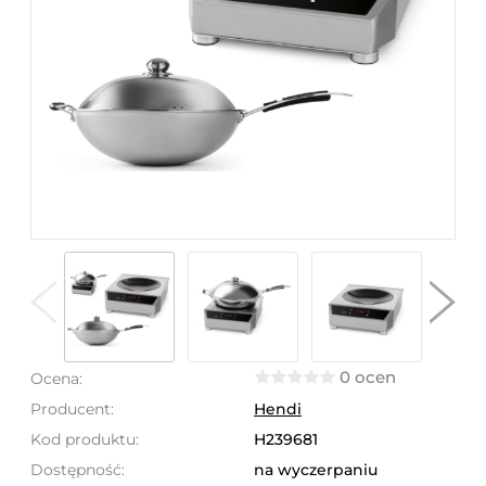
0 ocen
Ocena:
Producent:
Hendi
Kod produktu:
H239681
Dostępność:
na wyczerpaniu