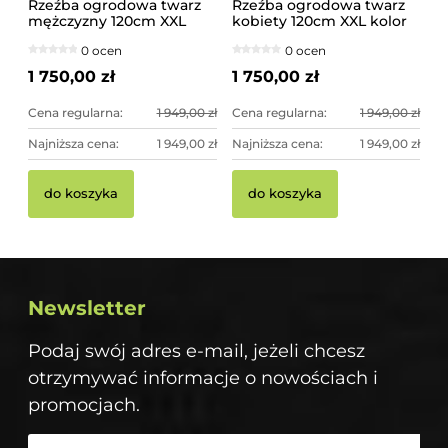
Rzeźba ogrodowa twarz
Rzeźba ogrodowa twarz
mężczyzny 120cm XXL
kobiety 120cm XXL kolor
czarno-złota - imponująca
biały, betonowa -
0 ocen
0 ocen
dekoracja ogrodowa
imponująca dekoracja
ogrodowa
1 750,00 zł
1 750,00 zł
Cena regularna:
1 949,00 zł
Cena regularna:
1 949,00 zł
Najniższa cena:
1 949,00 zł
Najniższa cena:
1 949,00 zł
do koszyka
do koszyka
Newsletter
Podaj swój adres e-mail, jeżeli chcesz
otrzymywać informacje o nowościach i
promocjach.