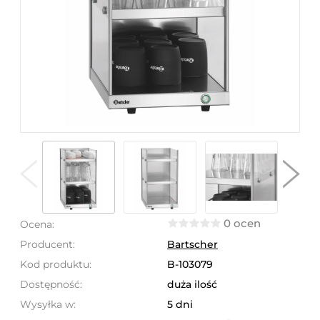
0 ocen
Ocena:
Producent:
Bartscher
Kod produktu:
B-103079
Dostępność:
duża ilość
Wysyłka w:
5 dni