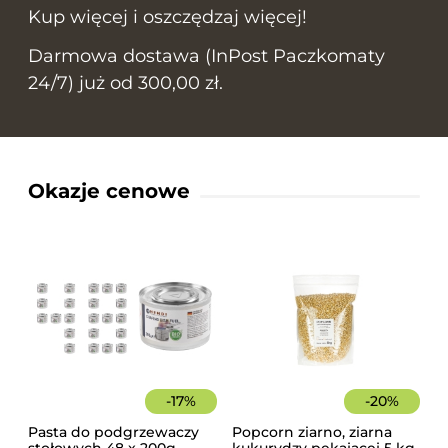
Kup więcej i oszczędzaj więcej!
Darmowa dostawa (InPost Paczkomaty
24/7) już od 300,00 zł.
Okazje cenowe
-
17
%
-
20
%
Pasta do podgrzewaczy
Popcorn ziarno, ziarna
stołowych 48 x 200g
kukurydzy pękającej 5 kg