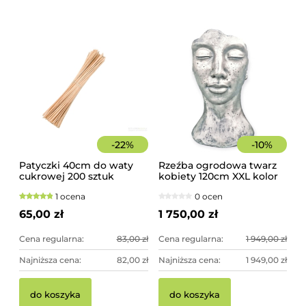
-
22
%
-
10
%
Patyczki 40cm do waty
Rzeźba ogrodowa twarz
cukrowej 200 sztuk
kobiety 120cm XXL kolor
szorstkie, świerkowe
srebrny, betonowa -
1 ocena
0 ocen
imponująca dekoracja
ogrodowa
65,00 zł
1 750,00 zł
Cena regularna:
83,00 zł
Cena regularna:
1 949,00 zł
Najniższa cena:
82,00 zł
Najniższa cena:
1 949,00 zł
do koszyka
do koszyka