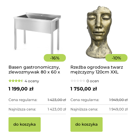
-
16
%
-
10
%
Basen gastronomiczny,
Rzeźba ogrodowa twarz
zlewozmywak 80 x 60 x
mężczyzny 120cm XXL
85 cm z rantem
złoty kolor - imponująca
4 oceny
0 ocen
dekoracja ogrodowa
1 199,00 zł
1 750,00 zł
Cena regularna:
1 423,00 zł
Cena regularna:
1 949,00 zł
Najniższa cena:
1 423,00 zł
Najniższa cena:
1 949,00 zł
do koszyka
do koszyka