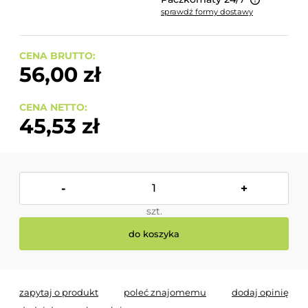
sprawdź formy dostawy
Cena nie zawiera ewentualnych kosztów płatności
CENA BRUTTO:
56,00 zł
CENA NETTO:
45,53 zł
-
+
szt.
do koszyka
zapytaj o produkt
poleć znajomemu
dodaj opinię