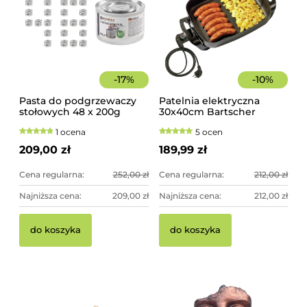
-
17
%
-
10
%
Pasta do podgrzewaczy
Patelnia elektryczna
stołowych 48 x 200g
30x40cm Bartscher
Hendi
1 ocena
5 ocen
209,00 zł
189,99 zł
Cena regularna:
252,00 zł
Cena regularna:
212,00 zł
Najniższa cena:
209,00 zł
Najniższa cena:
212,00 zł
do koszyka
do koszyka