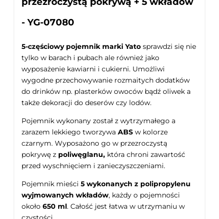
przezroczystą pokrywą + 5 wkładów
- YG-07080
5-częściowy pojemnik marki
Yato
sprawdzi się nie
tylko w barach i pubach ale również jako
wyposażenie kawiarni i cukierni. Umożliwi
wygodne przechowywanie rozmaitych dodatków
do drinków np. plasterków owoców bądź oliwek a
także dekoracji do deserów czy lodów.
Pojemnik wykonany został z wytrzymałego a
zarazem lekkiego tworzywa
ABS
w kolorze
czarnym. Wyposażono go w przezroczystą
pokrywę z
poliwęglanu,
która chroni zawartość
przed wyschnięciem i zanieczyszczeniami.
Pojemnik mieści
5 wykonanych z polipropylenu
wyjmowanych wkładów
, każdy o pojemności
około
650 ml
. Całość jest łatwa w utrzymaniu w
czystości.