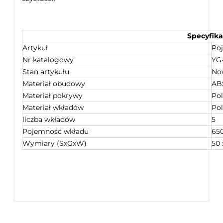
Specyfika
Artykuł
Po
Nr katalogowy
YG
Stan artykułu
No
Materiał obudowy
AB
Materiał pokrywy
Po
Materiał wkładów
Pol
liczba wkładów
5
Pojemność wkładu
65
Wymiary (SxGxW)
50 