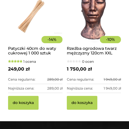
-
14
%
-
10
%
Patyczki 40cm do waty
Rzeźba ogrodowa twarz
cukrowej 1 000 sztuk
mężczyzny 120cm XXL
szorstkie, świerkowe
miedziany kolor -
1 ocena
0 ocen
imponująca dekoracja
ogrodowa
249,00 zł
1 750,00 zł
Cena regularna:
289,00 zł
Cena regularna:
1 949,00 zł
Najniższa cena:
289,00 zł
Najniższa cena:
1 949,00 zł
do koszyka
do koszyka