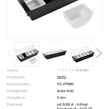
0 ocen
Ocena:
Producent:
YATO
Kod produktu:
YG-07080
Dostępność:
duża ilość
Wysyłka w:
3 dni
Dostawa:
od 9,99 zł
- InPost
Paczkomaty 24/7