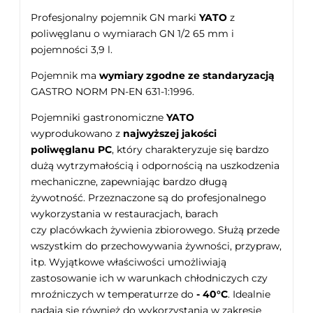
Profesjonalny pojemnik GN marki
YATO
z
poliwęglanu o wymiarach GN 1/2 65 mm i
pojemności 3,9 l.
Pojemnik ma
wymiary zgodne ze standaryzacją
GASTRO NORM PN-EN 631-1:1996.
Pojemniki gastronomiczne
YATO
wyprodukowano z
najwyższej jakości
poliwęglanu PC
, który charakteryzuje się bardzo
dużą wytrzymałością i odpornością na uszkodzenia
mechaniczne, zapewniając bardzo długą
żywotność. Przeznaczone są do profesjonalnego
wykorzystania w restauracjach, barach
czy placówkach żywienia zbiorowego. Służą przede
wszystkim do przechowywania żywności, przypraw,
itp. Wyjątkowe właściwości umożliwiają
zastosowanie ich w warunkach chłodniczych czy
mroźniczych w temperaturrze do
- 40°C
. Idealnie
nadają się również do wykorzystania w zakresie