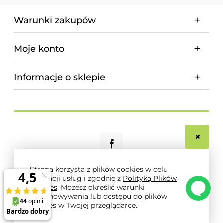
Warunki zakupów
Moje konto
Informacje o sklepie
Strona korzysta z plików cookies w celu
realizacji usług i zgodnie z
Polityką Plików
© 2026 magnum-pro.pl. Wszelkie prawa zastrzeżone.
Cookies
. Możesz określić warunki
Styl graficzny i aplikacje ShopGadget.pl
Sklep
przechowywania lub dostępu do plików
internetowy Shoper.pl
cookies w Twojej przeglądarce.