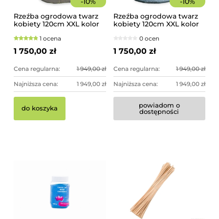
-
10
%
-
10
%
Rzeźba ogrodowa twarz
Rzeźba ogrodowa twarz
kobiety 120cm XXL kolor
kobiety 120cm XXL kolor
czarny ze złotem,
granit ciemny, betonowa
1 ocena
0 ocen
betonowa - imponująca
- imponująca dekoracja
dekoracja ogrodowa
ogrodowa
1 750,00 zł
1 750,00 zł
Cena regularna:
1 949,00 zł
Cena regularna:
1 949,00 zł
Najniższa cena:
1 949,00 zł
Najniższa cena:
1 949,00 zł
powiadom o
do koszyka
dostępności