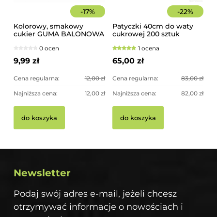
-
17
%
-
22
%
Kolorowy, smakowy
Patyczki 40cm do waty
cukier GUMA BALONOWA
cukrowej 200 sztuk
słoik 400 g
szorstkie, świerkowe
0 ocen
1 ocena
9,99 zł
65,00 zł
Cena regularna:
12,00 zł
Cena regularna:
83,00 zł
Najniższa cena:
12,00 zł
Najniższa cena:
82,00 zł
do koszyka
do koszyka
Newsletter
Podaj swój adres e-mail, jeżeli chcesz
otrzymywać informacje o nowościach i