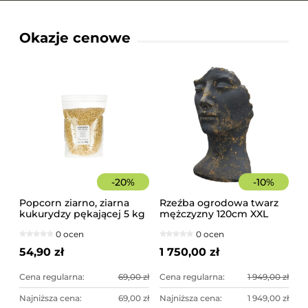
Okazje cenowe
-
20
%
-
10
%
Popcorn ziarno, ziarna
Rzeźba ogrodowa twarz
kukurydzy pękającej 5 kg
mężczyzny 120cm XXL
czarno-złota - imponująca
0 ocen
0 ocen
dekoracja ogrodowa
54,90 zł
1 750,00 zł
Cena regularna:
69,00 zł
Cena regularna:
1 949,00 zł
Najniższa cena:
69,00 zł
Najniższa cena:
1 949,00 zł