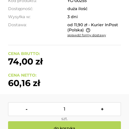
Kod produktu:
YG-00255
Dostępność:
duża ilość
Wysyłka w:
3 dni
Dostawa:
od 11,90 zł
- Kurier InPost
(Polska)
sprawdź formy dostawy
Cena nie zawiera ewentualnych kosztów płatności
CENA BRUTTO:
74,00 zł
CENA NETTO:
60,16 zł
-
+
szt.
do koszyka