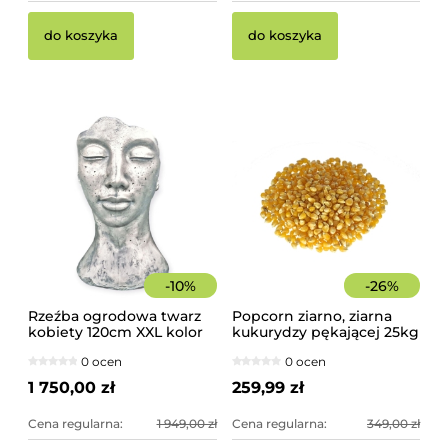
do koszyka
do koszyka
-
10
%
-
26
%
Rzeźba ogrodowa twarz
Popcorn ziarno, ziarna
kobiety 120cm XXL kolor
kukurydzy pękającej 25kg
srebrny, betonowa -
worek
0 ocen
0 ocen
imponująca dekoracja
ogrodowa
1 750,00 zł
259,99 zł
Cena regularna:
1 949,00 zł
Cena regularna:
349,00 zł