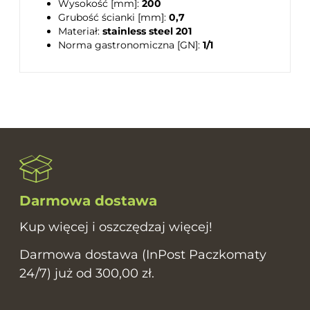
Wysokość [mm]:
200
Grubość ścianki [mm]:
0,7
Materiał:
stainless steel 201
Norma gastronomiczna [GN]:
1/1
Darmowa dostawa
Kup więcej i oszczędzaj więcej!
Darmowa dostawa (InPost Paczkomaty
24/7) już od 300,00 zł.