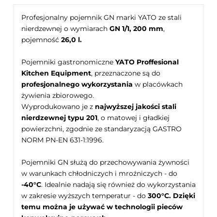
Profesjonalny pojemnik GN marki YATO ze stali
nierdzewnej o wymiarach
GN 1/1, 200 mm
,
pojemność
26,0 l.
Pojemniki gastronomiczne
YATO Proffesional
Kitchen Equipment
, przeznaczone są do
profesjonalnego wykorzystania
w placówkach
żywienia zbiorowego.
Wyprodukowano je z
najwyższej jakości stali
nierdzewnej typu 201
, o matowej i gładkiej
powierzchni, zgodnie ze standaryzacją GASTRO
NORM PN-EN 631-1:1996.
Pojemniki GN służą do przechowywania żywności
w warunkach chłodniczych i mroźniczych - do
-40°C
. Idealnie nadają się również do wykorzystania
w zakresie wyższych temperatur - do
300°C.
Dzięki
temu można je używać w technologii pieców