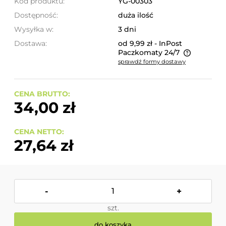
Kod produktu:
YG-00303
Dostępność:
duża ilość
Wysyłka w:
3 dni
Dostawa:
od 9,99 zł
- InPost
Paczkomaty 24/7
sprawdź formy dostawy
Cena nie zawiera ewentualnych kosztów płatności
CENA BRUTTO:
34,00 zł
CENA NETTO:
27,64 zł
-
+
szt.
do koszyka