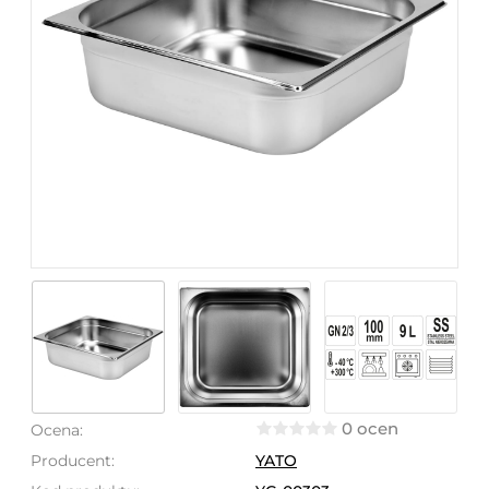
0 ocen
Ocena:
Producent:
YATO