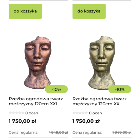
do koszyka
do koszyka
-
10
%
-
10
%
Rzeźba ogrodowa twarz
Rzeźba ogrodowa twarz
mężczyzny 120cm XXL
mężczyzny 120cm XXL
miedziany kolor -
złoty kolor - imponująca
0 ocen
0 ocen
imponująca dekoracja
dekoracja ogrodowa
ogrodowa
1 750,00 zł
1 750,00 zł
Cena regularna:
1 949,00 zł
Cena regularna:
1 949,00 zł