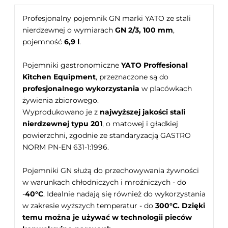
Profesjonalny pojemnik GN marki YATO ze stali
nierdzewnej o wymiarach
GN 2/3, 100 mm
,
pojemność
6,9 l
.
Pojemniki gastronomiczne
YATO Proffesional
Kitchen Equipment
, przeznaczone są do
profesjonalnego wykorzystania
w placówkach
żywienia zbiorowego.
Wyprodukowano je z
najwyższej jakości stali
nierdzewnej typu 201
, o matowej i gładkiej
powierzchni, zgodnie ze standaryzacją GASTRO
NORM PN-EN 631-1:1996.
Pojemniki GN służą do przechowywania żywności
w warunkach chłodniczych i mroźniczych - do
-
40°C
. Idealnie nadają się również do wykorzystania
w zakresie wyższych temperatur - do
300°C. Dzięki
temu można je używać w technologii pieców