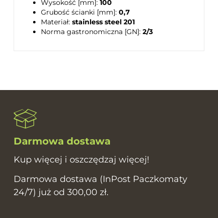
Wysokość [mm]:
100
Grubość ścianki [mm]:
0,7
Materiał:
stainless steel 201
Norma gastronomiczna [GN]:
2/3
Darmowa dostawa
Kup więcej i oszczędzaj więcej!
Darmowa dostawa (InPost Paczkomaty
24/7) już od 300,00 zł.