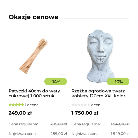
Okazje cenowe
-
14
%
-
10
%
Patyczki 40cm do waty
Rzeźba ogrodowa twarz
cukrowej 1 000 sztuk
kobiety 120cm XXL kolor
szorstkie, świerkowe
biały, betonowa -
1 ocena
0 ocen
imponująca dekoracja
ogrodowa
249,00 zł
1 750,00 zł
Cena regularna:
289,00 zł
Cena regularna:
1 949,00 zł
Najniższa cena:
289,00 zł
Najniższa cena:
1 949,00 zł