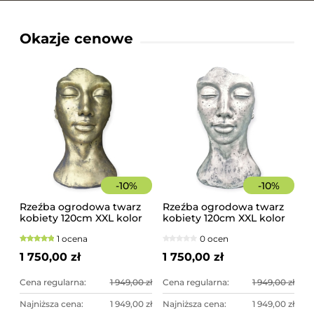
Okazje cenowe
-
10
%
-
10
%
Rzeźba ogrodowa twarz
Rzeźba ogrodowa twarz
kobiety 120cm XXL kolor
kobiety 120cm XXL kolor
złoty, betonowa -
srebrny, betonowa -
1 ocena
0 ocen
imponująca dekoracja
imponująca dekoracja
ogrodowa
ogrodowa
1 750,00 zł
1 750,00 zł
Cena regularna:
1 949,00 zł
Cena regularna:
1 949,00 zł
Najniższa cena:
1 949,00 zł
Najniższa cena:
1 949,00 zł