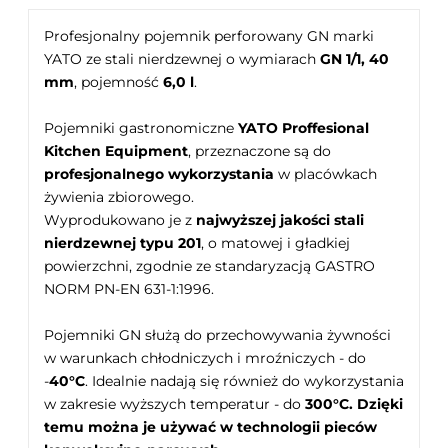
Profesjonalny pojemnik perforowany GN marki
YATO ze stali nierdzewnej o wymiarach
GN 1/1, 40
mm
, pojemność
6,0 l
.
Pojemniki gastronomiczne
YATO Proffesional
Kitchen Equipment
, przeznaczone są do
profesjonalnego wykorzystania
w placówkach
żywienia zbiorowego.
Wyprodukowano je z
najwyższej jakości stali
nierdzewnej typu 201
, o matowej i gładkiej
powierzchni, zgodnie ze standaryzacją GASTRO
NORM PN-EN 631-1:1996.
Pojemniki GN służą do przechowywania żywności
w warunkach chłodniczych i mroźniczych - do
-
40°C
. Idealnie nadają się również do wykorzystania
w zakresie wyższych temperatur - do
300°C. Dzięki
temu można je używać w technologii pieców