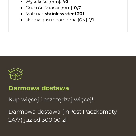
Wysokość [mm]:
40
Grubość ścianki [mm]:
0,7
Materiał:
stainless steel 201
Norma gastronomiczna [GN]:
1/1
Darmowa dostawa
Kup więcej i oszczędzaj więcej!
Darmowa dostawa (InPost Paczkomaty
24/7) już od 300,00 zł.