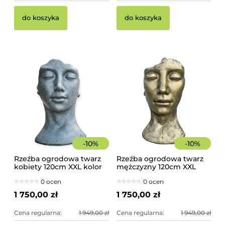
do koszyka
do koszyka
-
10
%
-
10
%
Rzeźba ogrodowa twarz
Rzeźba ogrodowa twarz
kobiety 120cm XXL kolor
mężczyzny 120cm XXL
granit ciemny, betonowa
złoty kolor - imponująca
0 ocen
0 ocen
- imponująca dekoracja
dekoracja ogrodowa
ogrodowa
1 750,00 zł
1 750,00 zł
Cena regularna:
1 949,00 zł
Cena regularna:
1 949,00 zł