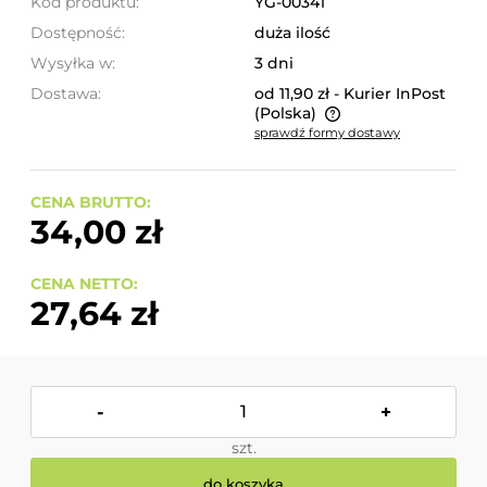
Kod produktu:
YG-00341
Dostępność:
duża ilość
Wysyłka w:
3 dni
Dostawa:
od 11,90 zł
- Kurier InPost
(Polska)
sprawdź formy dostawy
Cena nie zawiera ewentualnych kosztów płatności
CENA BRUTTO:
34,00 zł
CENA NETTO:
27,64 zł
-
+
szt.
do koszyka