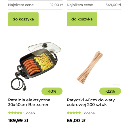
Najniższa cena:
12,00 zł
Najniższa cena:
349,00 zł
do koszyka
do koszyka
-
10
%
-
22
%
Patelnia elektryczna
Patyczki 40cm do waty
30x40cm Bartscher
cukrowej 200 sztuk
szorstkie, świerkowe
5 ocen
1 ocena
189,99 zł
65,00 zł