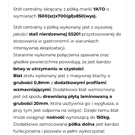
Stół centralny skręcany z półką marki
YATO
o
wymiarach
1500(sz)x700(gł)x850(wys).
Stół centralny z półką wykonany jest z wysokiej
jakości
stali nierdzewnej SS201
przystosowanej do
stosowania w gastronomii w warunkach
intensywnej eksploatacji.
Starannie wykonane połączenia spawane oraz
gładkie powierzchnie powodują, że jest bardzo
łatwy w utrzymaniu w czystości
.
Blat
stołu wykonany jest z masywnej blachy o
grubości 0,8mm
z
dodatkowymi profilami
wzmacniającymi
. Dodatkowo blat wzmocniony
jest od spodu
drewnianą płytą laminowaną o
grubości 20mm
, która usztywnia go i wygłusza, a
przy tym jest odporna na wilgoć. Dzięki temu blat
może osiągnąć
nośność
wynoszącą do
150kg.
Dodatkowo zamocowana
półka dolna
jest bardzo
funkcjonalna i pozwala w pełni wykorzystać