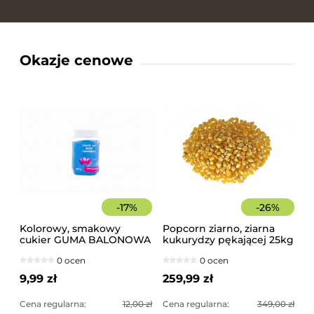
Okazje cenowe
-
17
%
-
26
%
Kolorowy, smakowy
Popcorn ziarno, ziarna
cukier GUMA BALONOWA
kukurydzy pękającej 25kg
słoik 400 g
worek
0 ocen
0 ocen
9,99 zł
259,99 zł
Cena regularna:
12,00 zł
Cena regularna:
349,00 zł