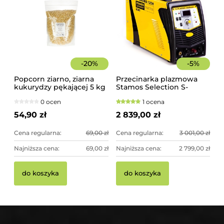
-
20
%
-
5
%
Popcorn ziarno, ziarna
Przecinarka plazmowa
kukurydzy pękającej 5 kg
Stamos Selection S-
PLASMA 125H
0 ocen
1 ocena
54,90 zł
2 839,00 zł
Cena regularna:
69,00 zł
Cena regularna:
3 001,00 zł
Najniższa cena:
69,00 zł
Najniższa cena:
2 799,00 zł
do koszyka
do koszyka