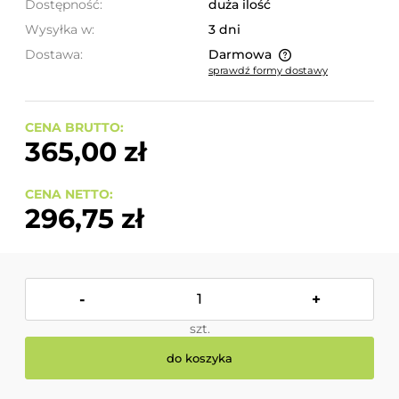
Dostępność:
duża ilość
Wysyłka w:
3 dni
Dostawa:
Darmowa
sprawdź formy dostawy
Cena nie zawiera ewentualnych kosztów płatności
CENA BRUTTO:
365,00 zł
CENA NETTO:
296,75 zł
-
+
szt.
do koszyka