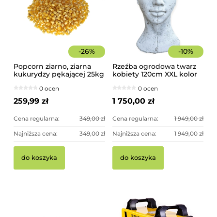
-
26
%
-
10
%
Popcorn ziarno, ziarna
Rzeźba ogrodowa twarz
kukurydzy pękającej 25kg
kobiety 120cm XXL kolor
worek
biały, betonowa -
0 ocen
0 ocen
imponująca dekoracja
ogrodowa
259,99 zł
1 750,00 zł
Cena regularna:
349,00 zł
Cena regularna:
1 949,00 zł
Najniższa cena:
349,00 zł
Najniższa cena:
1 949,00 zł
do koszyka
do koszyka