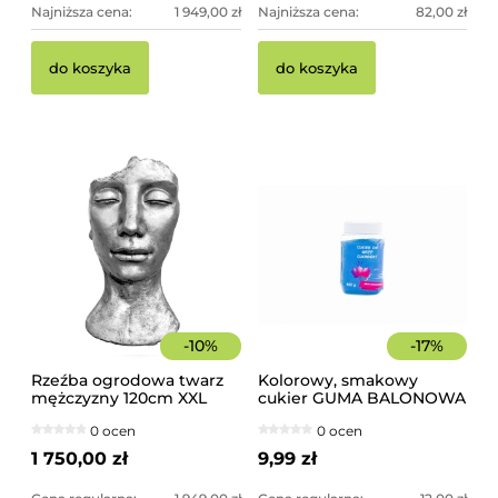
Najniższa cena:
1 949,00 zł
Najniższa cena:
82,00 zł
do koszyka
do koszyka
-
10
%
-
17
%
Rzeźba ogrodowa twarz
Kolorowy, smakowy
mężczyzny 120cm XXL
cukier GUMA BALONOWA
srebrny kolor -
słoik 400 g
0 ocen
0 ocen
imponująca dekoracja
ogrodowa
1 750,00 zł
9,99 zł