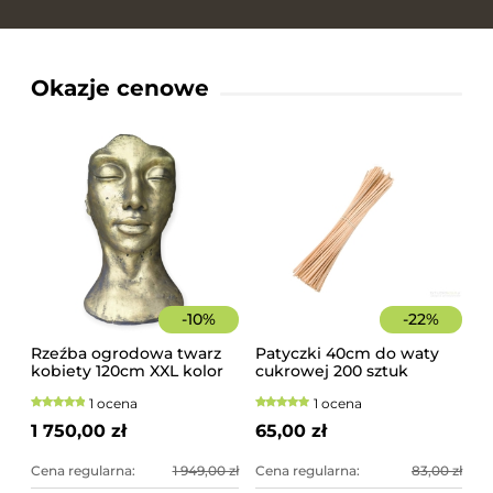
Okazje cenowe
-
10
%
-
22
%
Rzeźba ogrodowa twarz
Patyczki 40cm do waty
kobiety 120cm XXL kolor
cukrowej 200 sztuk
złoty, betonowa -
szorstkie, świerkowe
1 ocena
1 ocena
imponująca dekoracja
ogrodowa
1 750,00 zł
65,00 zł
Cena regularna:
1 949,00 zł
Cena regularna:
83,00 zł