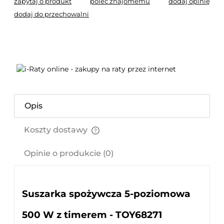
zapytaj o produkt
poleć znajomemu
dodaj opinię
dodaj do przechowalni
Opis
Koszty dostawy
Cena nie zawiera ewentualnych kosztów płatności
Opinie o produkcie (0)
Suszarka spożywcza 5-poziomowa
500 W z timerem - TOY68271