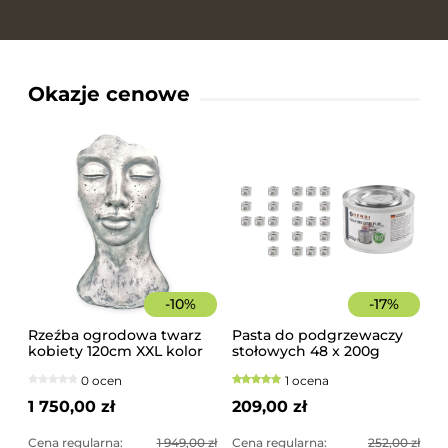
Okazje cenowe
-
10
%
-
17
%
Rzeźba ogrodowa twarz
Pasta do podgrzewaczy
kobiety 120cm XXL kolor
stołowych 48 x 200g
srebrny, betonowa -
Hendi
0 ocen
1 ocena
imponująca dekoracja
ogrodowa
1 750,00 zł
209,00 zł
Cena regularna:
1 949,00 zł
Cena regularna:
252,00 zł