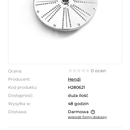
0 ocen
Ocena:
Producent:
Hendi
Kod produktu:
H280621
Dostępność:
duża ilość
Wysyłka w:
48 godzin
Dostawa:
Darmowa
sprawdź formy dostawy
Cena nie zawiera ewentualnych kosztów płatności