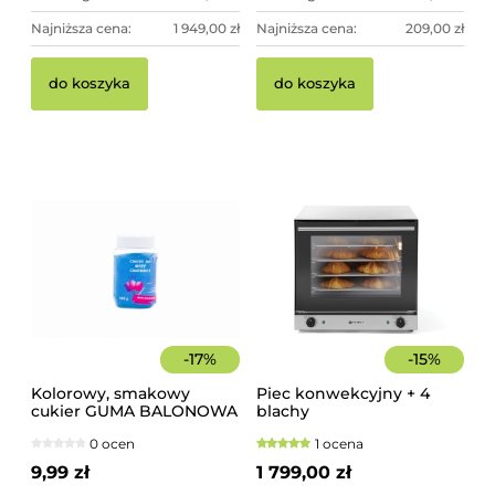
Najniższa cena:
1 949,00 zł
Najniższa cena:
209,00 zł
do koszyka
do koszyka
-
17
%
-
15
%
Kolorowy, smakowy
Piec konwekcyjny + 4
cukier GUMA BALONOWA
blachy
słoik 400 g
0 ocen
1 ocena
9,99 zł
1 799,00 zł