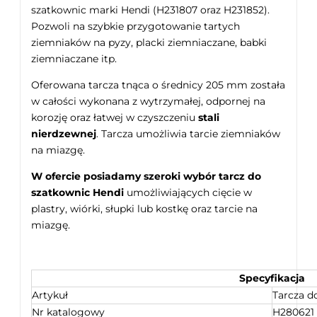
szatkownic marki Hendi (H231807 oraz H231852).
Pozwoli na szybkie przygotowanie tartych
ziemniaków na pyzy, placki ziemniaczane, babki
ziemniaczane itp.
Oferowana tarcza tnąca o średnicy 205 mm została
w całości wykonana z wytrzymałej, odpornej na
korozję oraz łatwej w czyszczeniu
stali
nierdzewnej
. Tarcza umożliwia tarcie ziemniaków
na miazgę.
W ofercie posiadamy szeroki wybór tarcz do
szatkownic Hendi
umożliwiających cięcie w
plastry, wiórki, słupki lub kostkę oraz tarcie na
miazgę.
Specyfikacja
Artykuł
Tarcza d
Nr katalogowy
H280621